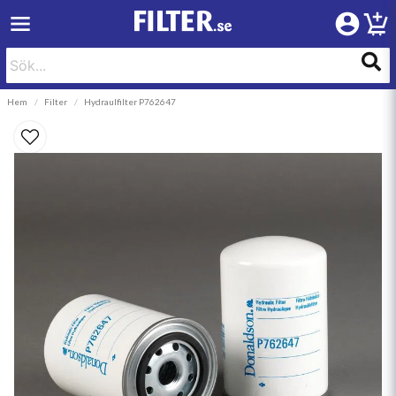
Hem
Filter
Hydraulfilter P762647