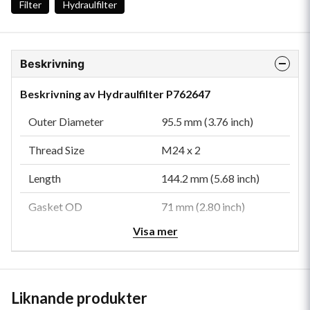
Filter
Hydraulfilter
Beskrivning
Beskrivning av Hydraulfilter P762647
Outer Diameter
95.5 mm (3.76 inch)
Thread Size
M24 x 2
Length
144.2 mm (5.68 inch)
Gasket OD
71 mm (2.80 inch)
Visa mer
Gasket ID
62 mm (2.44 inch)
Efficiency Beta 200
18 micron
Efficiency Beta 1000
23 micron
Liknande produkter