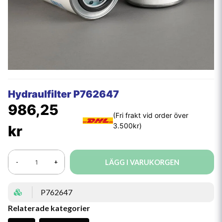
Hydraulfilter P762647
986,25
kr
LÄGG I VARUKORGEN
-
+
P762647
Relaterade kategorier