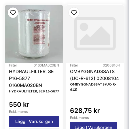
Collapse Burst
10 bar (145 psi)
Maximum Operating
120 °C (248 °F)
Temperature
Style
Spin-On
Media Type
Synthetic
Primary Application
MASSEY FERGUSON
3595175M1
Filter
0160MA020BN
Filter
02008104
HYDRAULFILTER, SE
OMBYGGNADSSATS
Referensfilter:
P16-5877
(UC-R-612) 02008104
B7026, B7026MPG, HF28812, W1019, 3595175M1,
OMBYGGNADSSATS (UC-R-
0160MA020BN
SPH9013, SH51026
612)
HYDRAULFILTER, SE P16-5877
550 kr
628,75 kr
Exkl. moms
Exkl. moms
Lägg I Varukorgen
Lägg I Varukorgen