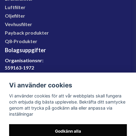
Luftfilter
Oljefilter
Vevhusfilter
Payback produkter
Q8-Produkter
Bolagsuppgifter
Organisationsnr:
559163-1972
Momsregnr:
SE559163197201
Vi använder cookies
Godkänd för F-skatt
Vi använder cookies för att vår webbplats skall fungera
060-566 800
och erbjuda dig bästa upplevelse. Bekräfta ditt samtycke
genom att trycka på godkänn alla eller anpassa via
info@filter.se
inställningar
Godkänn alla
Filter.se Sverige AB, Gärdevägen 6, 856 50 Sundsvall,