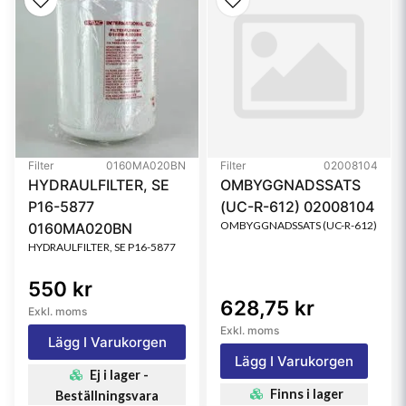
Filter
0160MA020BN
Filter
02008104
HYDRAULFILTER, SE
OMBYGGNADSSATS
P16-5877
(UC-R-612) 02008104
OMBYGGNADSSATS (UC-R-612)
0160MA020BN
HYDRAULFILTER, SE P16-5877
550 kr
628,75 kr
Exkl. moms
Exkl. moms
Lägg I Varukorgen
Lägg I Varukorgen
Ej i lager -
Finns i lager
Beställningsvara