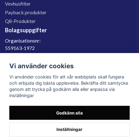
Vevhusfilter
Payback produkter
Q8-Produkter
Bolagsuppgifter
Organisationsnr:
559163-1972
Momsregnr:
SE559163197201
Vi använder cookies
Godkänd för F-skatt
Vi använder cookies för att vår webbplats skall fungera
060-566 800
och erbjuda dig bästa upplevelse. Bekräfta ditt samtycke
genom att trycka på godkänn alla eller anpassa via
info@filter.se
inställningar
Godkänn alla
Filter.se Sverige AB, Gärdevägen 6, 856 50 Sundsvall, Organisationsnummer:
559163-1972
© 2023 Filter.se, All rights reserved.
Inställningar