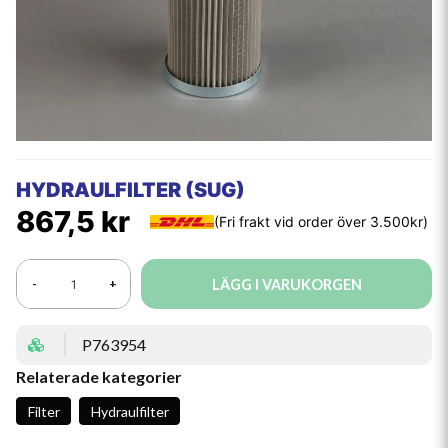
HYDRAULFILTER (SUG)
867,5 kr
LÄGG I VARUKORGEN
-
+
P763954
Relaterade kategorier
Filter
Hydraulfilter