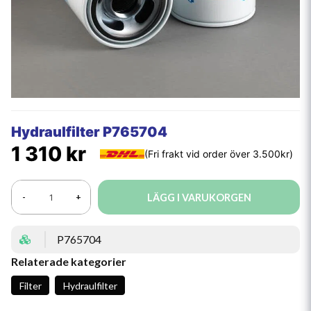
Hydraulfilter P765704
1 310 kr
LÄGG I VARUKORGEN
-
+
P765704
Relaterade kategorier
Filter
Hydraulfilter