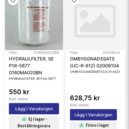
Bypass Valve Setting LR
0.8 bar (12 psi)
Style
Spin-On
Media Type
Synthetic
Filter
0160MA020BN
Filter
02008104
HYDRAULFILTER, SE
OMBYGGNADSSATS
P16-5877
(UC-R-612) 02008104
OMBYGGNADSSATS (UC-R-612)
0160MA020BN
HYDRAULFILTER, SE P16-5877
550 kr
628,75 kr
Exkl. moms
Exkl. moms
Lägg I Varukorgen
Lägg I Varukorgen
Ej i lager -
Finns i lager
Beställningsvara