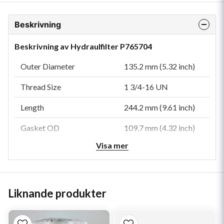
Beskrivning
Beskrivning av Hydraulfilter P765704
Outer Diameter
135.2 mm (5.32 inch)
Thread Size
1 3/4-16 UN
Length
244.2 mm (9.61 inch)
Gasket OD
109.7 mm (4.32 inch)
Visa mer
Gasket ID
100 mm (3.94 inch)
Efficiency Beta 200
42 micron
Efficiency Beta 1000
50 micron
Liknande produkter
Bypass Valve
Yes