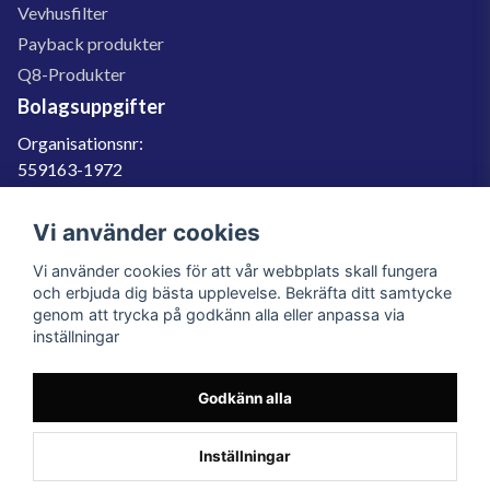
Vevhusfilter
Payback produkter
Q8-Produkter
Bolagsuppgifter
Organisationsnr:
559163-1972
Momsregnr:
SE559163197201
Vi använder cookies
Godkänd för F-skatt
Vi använder cookies för att vår webbplats skall fungera
060-566 800
och erbjuda dig bästa upplevelse. Bekräfta ditt samtycke
genom att trycka på godkänn alla eller anpassa via
info@filter.se
inställningar
Godkänn alla
Filter.se Sverige AB, Gärdevägen 6, 856 50 Sundsvall, Organisationsnummer:
559163-1972
© 2023 Filter.se, All rights reserved.
Inställningar