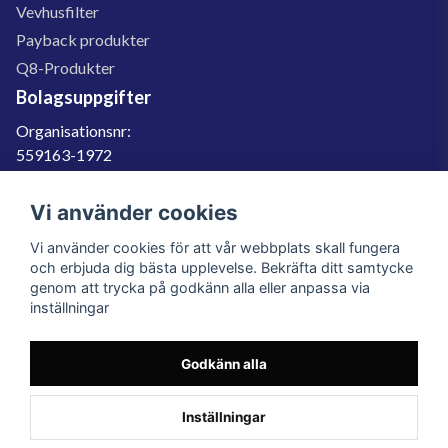
Vevhusfilter
Payback produkter
Q8-Produkter
Bolagsuppgifter
Organisationsnr:
559163-1972
Momsregnr:
SE559163197201
Vi använder cookies
Godkänd för F-skatt
Vi använder cookies för att vår webbplats skall fungera
060-566 800
och erbjuda dig bästa upplevelse. Bekräfta ditt samtycke
genom att trycka på godkänn alla eller anpassa via
info@filter.se
inställningar
Godkänn alla
Filter.se Sverige AB, Gärdevägen 6, 856 50 Sundsvall, Organisationsnummer:
559163-1972
© 2023 Filter.se, All rights reserved.
Inställningar