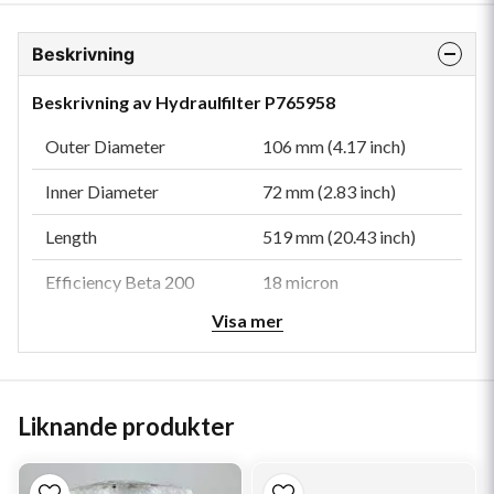
Beskrivning
Beskrivning av Hydraulfilter P765958
Outer Diameter
106 mm (4.17 inch)
Inner Diameter
72 mm (2.83 inch)
Length
519 mm (20.43 inch)
Efficiency Beta 200
18 micron
Visa mer
Efficiency Beta 1000
23 micron
Collapse Burst
10 bar (145 psi)
Style
Cartridge
Liknande produkter
Media Type
Cellulose