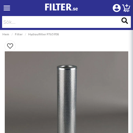
Hem
Filter
Hydraulfilter P765958