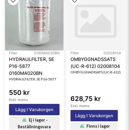
Filter
0160MA020BN
Filter
02008104
HYDRAULFILTER, SE
OMBYGGNADSSATS
P16-5877
(UC-R-612) 02008104
OMBYGGNADSSATS (UC-R-612)
0160MA020BN
HYDRAULFILTER, SE P16-5877
550 kr
628,75 kr
Exkl. moms
Exkl. moms
Lägg I Varukorgen
Lägg I Varukorgen
Ej i lager -
Finns i lager
Beställningsvara