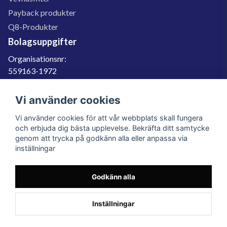
Payback produkter
Q8-Produkter
Bolagsuppgifter
Organisationsnr:
559163-1972
Momsregnr:
SE559163197201
Vi använder cookies
Godkänd för F-skatt
Vi använder cookies för att vår webbplats skall fungera
060-566 800
och erbjuda dig bästa upplevelse. Bekräfta ditt samtycke
genom att trycka på godkänn alla eller anpassa via
info@filter.se
inställningar
Godkänn alla
Filter.se Sverige AB, Gärdevägen 6, 856 50 Sundsvall, Organisationsnummer:
559163-1972
© 2023 Filter.se, All rights reserved.
Inställningar
Powered by Nyehandel AB