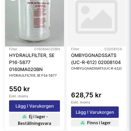
Filter
0160MA020BN
Filter
02008104
HYDRAULFILTER, SE
OMBYGGNADSSATS
P16-5877
(UC-R-612) 02008104
OMBYGGNADSSATS (UC-R-612)
0160MA020BN
HYDRAULFILTER, SE P16-5877
550 kr
628,75 kr
Exkl. moms
Exkl. moms
Lägg I Varukorgen
Lägg I Varukorgen
Ej i lager -
Finns i lager
Beställningsvara