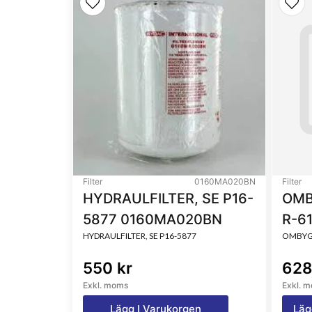
Filter
0160MA020BN
Filter
HYDRAULFILTER, SE P16-
OMB
5877 0160MA020BN
R-6
HYDRAULFILTER, SE P16-5877
OMBYGG
550 kr
628
Exkl. moms
Exkl. 
Lägg I Varukorgen
Läg