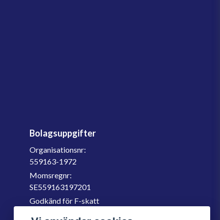
Bolagsuppgifter
Organisationsnr:
559163-1972
Momsregnr:
SE559163197201
Godkänd för F-skatt
060-566 800