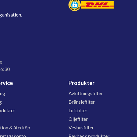
ganisation.
e
16:30
rvice
Produkter
ing
Avluftningsfilter
g
Bränslefilter
odukter
Luftfilter
s
Oljefilter
tion & återköp
Vevhusfilter
öretagskonto
Payback produkter