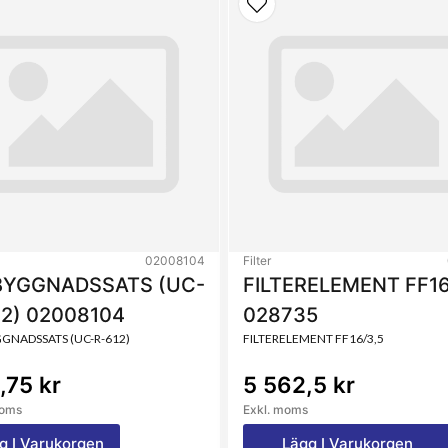
02008104
Filter
YGGNADSSATS (UC-
FILTERELEMENT FF16
12) 02008104
028735
NADSSATS (UC-R-612)
FILTERELEMENT FF16/3,5
,75 kr
5 562,5 kr
moms
Exkl. moms
g I Varukorgen
Lägg I Varukorgen