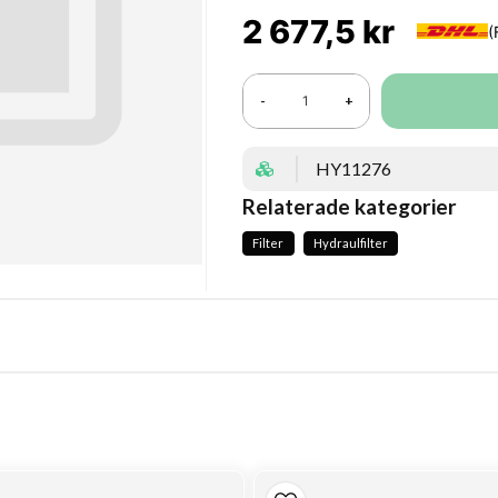
2 677,5 kr
-
+
HY11276
Relaterade kategorier
Filter
Hydraulfilter