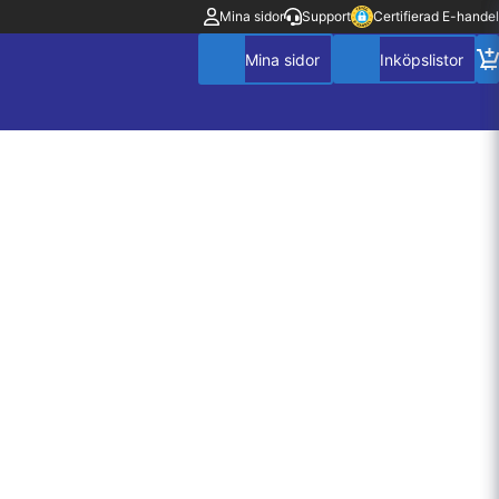
Mina sidor
Support
Certifierad E-handel
Mitt konto
Villkor
Policy