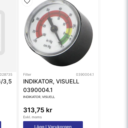
028735
Filter
0390004.1
/3,5
INDIKATOR, VISUELL
0390004.1
INDIKATOR, VISUELL
313,75 kr
Exkl. moms
Lägg I Varukorgen