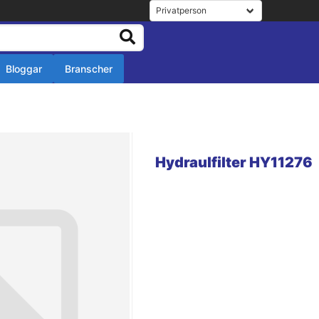
Bloggar
Branscher
r
r
Hydraulfilter HY11276