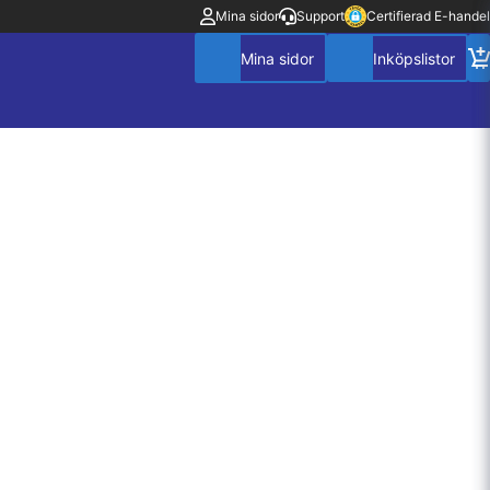
Mina sidor
Support
Certifierad E-handel
Mitt konto
Villkor
Policy