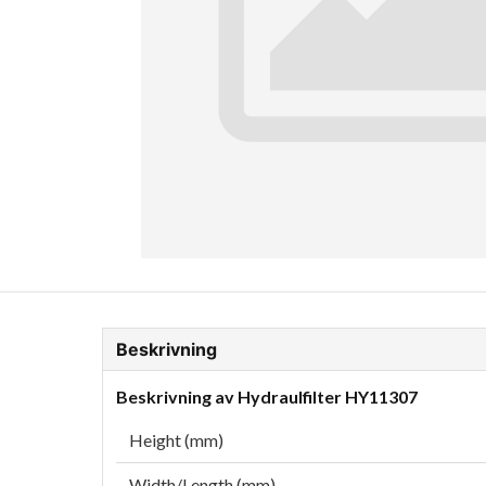
ion Glykol
Fordonskem
Motorolja tunga fordon
Beskrivning
Beskrivning av Hydraulfilter HY11307
Height (mm)
Width/Length (mm)