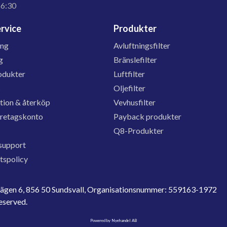
16:30
rvice
Produkter
ing
Avluftningsfilter
g
Bränslefilter
odukter
Luftfilter
s
Oljefilter
tion & återköp
Vevhusfilter
öretagskonto
Payback produkter
Q8-Produkter
support
etspolicy
evägen 6, 856 50 Sundsvall, Organisationsnummer: 559163-1972
reserved.
Powered by Nyehandel AB