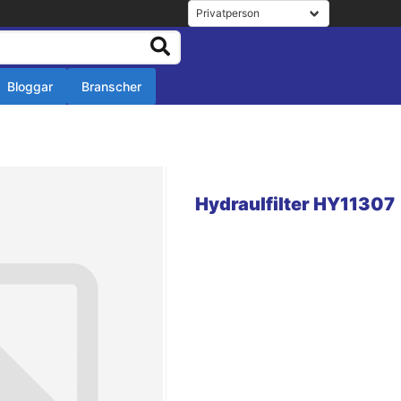
Bloggar
Branscher
r
r
Hydraulfilter HY11307