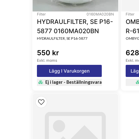
Filter
0160MA020BN
Filter
HYDRAULFILTER, SE P16-
OMB
5877 0160MA020BN
R-6
HYDRAULFILTER, SE P16-5877
OMBYGG
550 kr
628
Exkl. moms
Exkl. 
Lägg I Varukorgen
Läg
Ej i lager - Beställningsvara