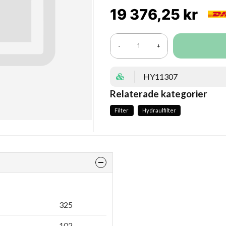
19 376,25 kr
-
+
HY11307
Relaterade kategorier
Filter
Hydraulfilter
325
102