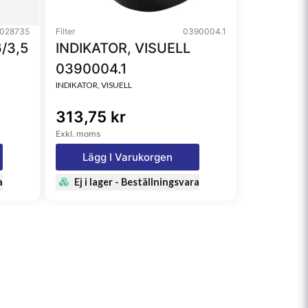
028735
Filter
0390004.1
/3,5
INDIKATOR, VISUELL
0390004.1
INDIKATOR, VISUELL
313,75 kr
Exkl. moms
Lägg I Varukorgen
a
Ej i lager - Beställningsvara