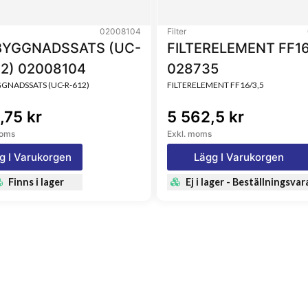
02008104
Filter
YGGNADSSATS (UC-
FILTERELEMENT FF16
12) 02008104
028735
NADSSATS (UC-R-612)
FILTERELEMENT FF16/3,5
,75 kr
5 562,5 kr
moms
Exkl. moms
g I Varukorgen
Lägg I Varukorgen
Finns i lager
Ej i lager - Beställningsvar