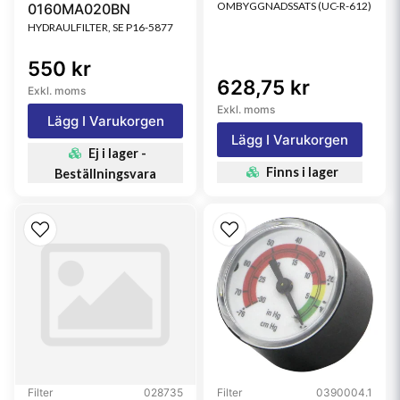
OMBYGGNADSSATS (UC-R-612)
0160MA020BN
HYDRAULFILTER, SE P16-5877
550 kr
628,75 kr
Exkl. moms
Exkl. moms
Lägg I Varukorgen
Lägg I Varukorgen
Ej i lager -
Finns i lager
Beställningsvara
Filter
028735
Filter
0390004.1