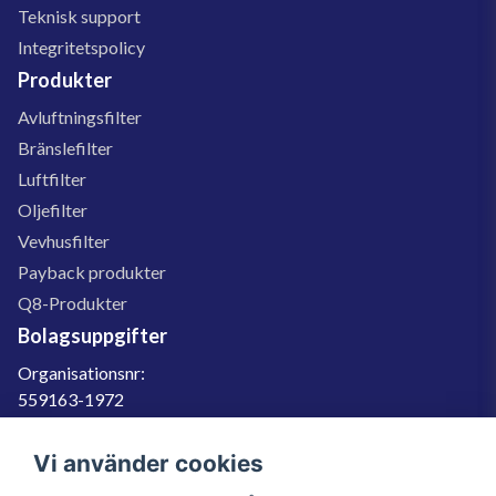
Teknisk support
Integritetspolicy
Produkter
Avluftningsfilter
Bränslefilter
Luftfilter
Oljefilter
Vevhusfilter
Payback produkter
Q8-Produkter
Bolagsuppgifter
Organisationsnr:
559163-1972
Momsregnr:
SE559163197201
Vi använder cookies
Godkänd för F-skatt