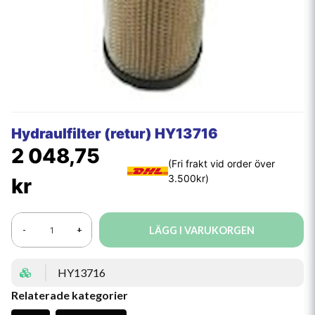
Hydraulfilter (retur) HY13716
2 048,75
kr
LÄGG I VARUKORGEN
-
+
HY13716
Relaterade kategorier