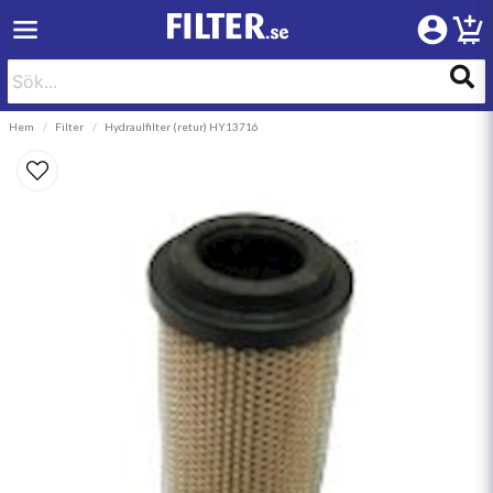
Hem
Filter
Hydraulfilter (retur) HY13716