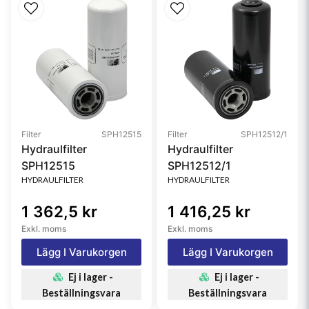
Filter
SPH12515
Filter
SPH12512/1
Hydraulfilter
Hydraulfilter
SPH12515
SPH12512/1
HYDRAULFILTER
HYDRAULFILTER
1 362,5 kr
1 416,25 kr
Exkl. moms
Exkl. moms
Lägg I Varukorgen
Lägg I Varukorgen
Ej i lager -
Ej i lager -
Beställningsvara
Beställningsvara