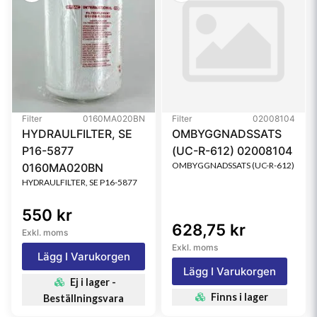
Filter
0160MA020BN
Filter
02008104
HYDRAULFILTER, SE
OMBYGGNADSSATS
P16-5877
(UC-R-612) 02008104
OMBYGGNADSSATS (UC-R-612)
0160MA020BN
HYDRAULFILTER, SE P16-5877
550 kr
628,75 kr
Exkl. moms
Exkl. moms
Lägg I Varukorgen
Lägg I Varukorgen
Ej i lager -
Finns i lager
Beställningsvara