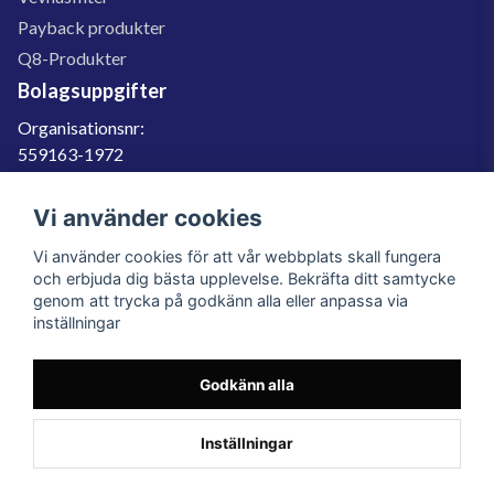
Payback produkter
Q8-Produkter
Bolagsuppgifter
Organisationsnr:
559163-1972
Momsregnr:
SE559163197201
Vi använder cookies
Godkänd för F-skatt
Vi använder cookies för att vår webbplats skall fungera
060-566 800
och erbjuda dig bästa upplevelse. Bekräfta ditt samtycke
genom att trycka på godkänn alla eller anpassa via
info@filter.se
inställningar
Godkänn alla
Filter.se Sverige AB, Gärdevägen 6, 856 50 Sundsvall, Organisationsnummer:
559163-1972
© 2023 Filter.se, All rights reserved.
Inställningar
Powered by Nyehandel AB