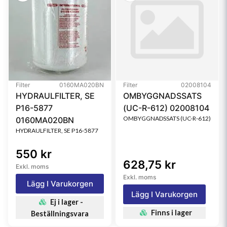
Filter
0160MA020BN
Filter
02008104
HYDRAULFILTER, SE
OMBYGGNADSSATS
P16-5877
(UC-R-612) 02008104
OMBYGGNADSSATS (UC-R-612)
0160MA020BN
HYDRAULFILTER, SE P16-5877
550 kr
628,75 kr
Exkl. moms
Exkl. moms
Lägg I Varukorgen
Lägg I Varukorgen
Ej i lager -
Finns i lager
Beställningsvara