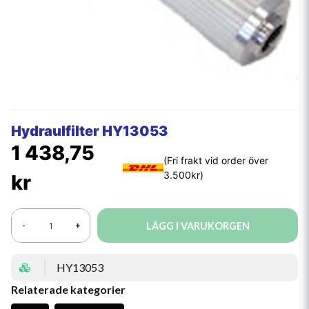
Hydraulfilter HY13053
1 438,75
kr
LÄGG I VARUKORGEN
-
+
HY13053
Relaterade kategorier