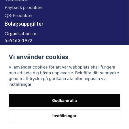
Payback produkter
Q8-Produkter
Bolagsuppgifter
Organisationsnr:
559163-1972
Momsregnr:
SE559163197201
Vi använder cookies
Godkänd för F-skatt
Vi använder cookies för att vår webbplats skall fungera
060-566 800
och erbjuda dig bästa upplevelse. Bekräfta ditt samtycke
genom att trycka på godkänn alla eller anpassa via
info@filter.se
inställningar
Godkänn alla
Filter.se Sverige AB, Gärdevägen 6, 856 50 Sundsvall, Organisationsnummer:
559163-1972
© 2023 Filter.se, All rights reserved.
Inställningar
Powered by Nyehandel AB