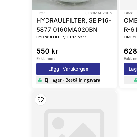
Filter
0160MA020BN
Filter
HYDRAULFILTER, SE P16-
OMB
5877 0160MA020BN
R-6
HYDRAULFILTER, SE P16-5877
OMBYGG
550 kr
628
Exkl. moms
Exkl. 
Lägg I Varukorgen
Läg
Ej i lager - Beställningsvara