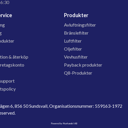
16:30
rvice
Produkter
ing
Avluftningsfilter
g
Bränslefilter
odukter
Luftfilter
s
Oljefilter
tion & återköp
Vevhusfilter
öretagskonto
Payback produkter
Q8-Produkter
support
etspolicy
evägen 6, 856 50 Sundsvall, Organisationsnummer: 559163-1972
reserved.
Powered by Nyehandel AB