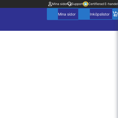
Mina sidor
Support
Certifierad E-handel
Mitt konto
Villkor
Policy