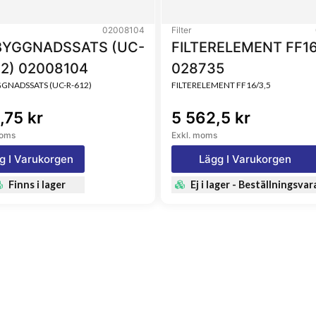
02008104
Filter
YGGNADSSATS (UC-
FILTERELEMENT FF16
12) 02008104
028735
NADSSATS (UC-R-612)
FILTERELEMENT FF16/3,5
,75 kr
5 562,5 kr
moms
Exkl. moms
g I Varukorgen
Lägg I Varukorgen
Finns i lager
Ej i lager - Beställningsvar