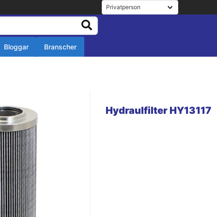
Bloggar
Branscher
r
r
Hydraulfilter HY13117