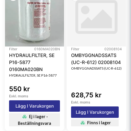
Filter
0160MA020BN
Filter
02008104
HYDRAULFILTER, SE
OMBYGGNADSSATS
P16-5877
(UC-R-612) 02008104
OMBYGGNADSSATS (UC-R-612)
0160MA020BN
HYDRAULFILTER, SE P16-5877
550 kr
628,75 kr
Exkl. moms
Exkl. moms
Lägg I Varukorgen
Lägg I Varukorgen
Ej i lager -
Finns i lager
Beställningsvara