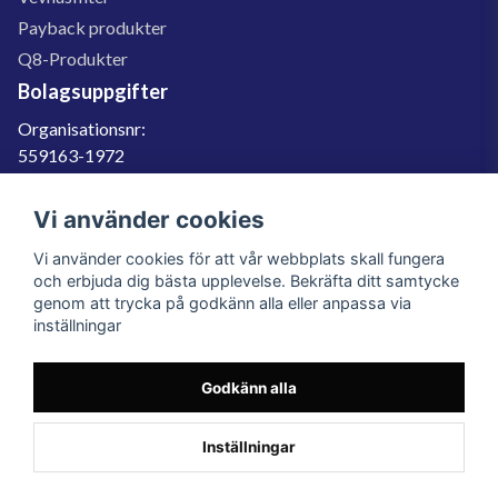
Payback produkter
Q8-Produkter
Bolagsuppgifter
Organisationsnr:
559163-1972
Momsregnr:
SE559163197201
Vi använder cookies
Godkänd för F-skatt
Vi använder cookies för att vår webbplats skall fungera
060-566 800
och erbjuda dig bästa upplevelse. Bekräfta ditt samtycke
genom att trycka på godkänn alla eller anpassa via
info@filter.se
inställningar
Godkänn alla
Filter.se Sverige AB, Gärdevägen 6, 856 50 Sundsvall, Organisationsnummer:
559163-1972
© 2023 Filter.se, All rights reserved.
Inställningar
Powered by Nyehandel AB