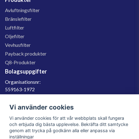
Avluftningsfilter
Bränslefilter
Luftfilter
Oljefilter
Vevhusfilter
Payback produkter
Q8-Produkter
Bolagsuppgifter
Organisationsnr:
559163-1972
Momsregnr:
SE559163197201
Vi använder cookies
Godkänd för F-skatt
Vi använder cookies för att vår webbplats skall fungera
060-566 800
och erbjuda dig bästa upplevelse. Bekräfta ditt samtycke
genom att trycka på godkänn alla eller anpassa via
info@filter.se
inställningar