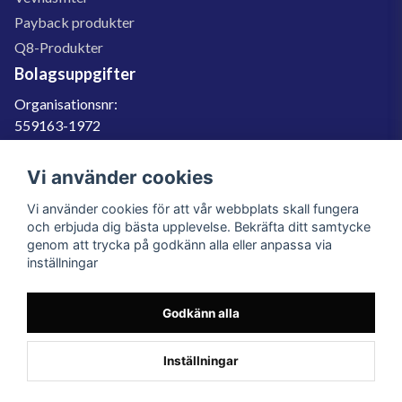
Payback produkter
Q8-Produkter
Bolagsuppgifter
Organisationsnr:
559163-1972
Momsregnr:
SE559163197201
Vi använder cookies
Godkänd för F-skatt
Vi använder cookies för att vår webbplats skall fungera
060-566 800
och erbjuda dig bästa upplevelse. Bekräfta ditt samtycke
genom att trycka på godkänn alla eller anpassa via
info@filter.se
inställningar
Godkänn alla
Filter.se Sverige AB, Gärdevägen 6, 856 50 Sundsvall, Organisationsnummer:
559163-1972
© 2023 Filter.se, All rights reserved.
Inställningar
Powered by Nyehandel AB