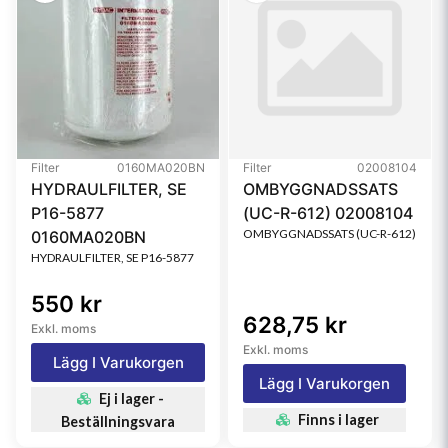
Filter
0160MA020BN
Filter
02008104
HYDRAULFILTER, SE
OMBYGGNADSSATS
P16-5877
(UC-R-612) 02008104
OMBYGGNADSSATS (UC-R-612)
0160MA020BN
HYDRAULFILTER, SE P16-5877
550 kr
628,75 kr
Exkl. moms
Exkl. moms
Lägg I Varukorgen
Lägg I Varukorgen
Ej i lager -
Finns i lager
Beställningsvara