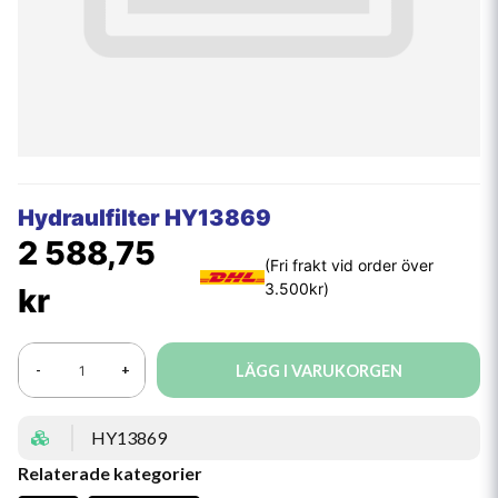
Hydraulfilter HY13869
2 588,75
kr
LÄGG I VARUKORGEN
-
+
HY13869
Relaterade kategorier