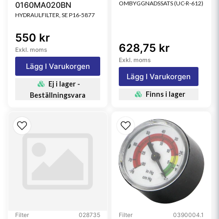
OMBYGGNADSSATS (UC-R-612)
0160MA020BN
HYDRAULFILTER, SE P16-5877
550 kr
628,75 kr
Exkl. moms
Exkl. moms
Lägg I Varukorgen
Lägg I Varukorgen
Ej i lager -
Finns i lager
Beställningsvara
Filter
028735
Filter
0390004.1