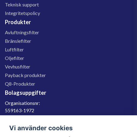
Teknisk support
Integritetspolicy
Produkter
Avluftningsfilter
Bränslefilter
Luftfilter
Oljefilter
Vevhusfilter
Payback produkter
Q8-Produkter
Bolagsuppgifter
Organisationsnr:
559163-1972
Momsregnr:
SE559163197201
Vi använder cookies
Godkänd för F-skatt