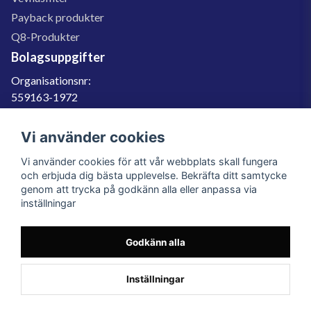
Payback produkter
Q8-Produkter
Bolagsuppgifter
Organisationsnr:
559163-1972
Momsregnr:
SE559163197201
Vi använder cookies
Godkänd för F-skatt
Vi använder cookies för att vår webbplats skall fungera
060-566 800
och erbjuda dig bästa upplevelse. Bekräfta ditt samtycke
genom att trycka på godkänn alla eller anpassa via
info@filter.se
inställningar
Godkänn alla
Filter.se Sverige AB, Gärdevägen 6, 856 50 Sundsvall, Organisationsnummer:
559163-1972
© 2023 Filter.se, All rights reserved.
Inställningar
Powered by Nyehandel AB