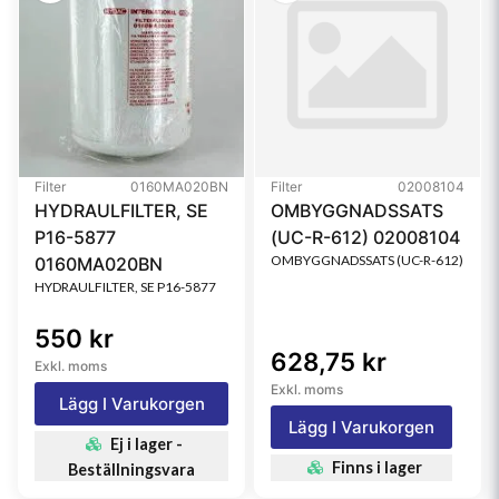
Filter
0160MA020BN
Filter
02008104
HYDRAULFILTER, SE
OMBYGGNADSSATS
P16-5877
(UC-R-612) 02008104
OMBYGGNADSSATS (UC-R-612)
0160MA020BN
HYDRAULFILTER, SE P16-5877
550 kr
628,75 kr
Exkl. moms
Exkl. moms
Lägg I Varukorgen
Lägg I Varukorgen
Ej i lager -
Finns i lager
Beställningsvara