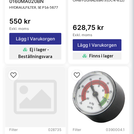
OMBYGGNADSSATS (UC-R-612)
0160MA020BN
HYDRAULFILTER, SE P16-5877
550 kr
628,75 kr
Exkl. moms
Exkl. moms
Lägg I Varukorgen
Lägg I Varukorgen
Ej i lager -
Finns i lager
Beställningsvara
Filter
028735
Filter
0390004.1