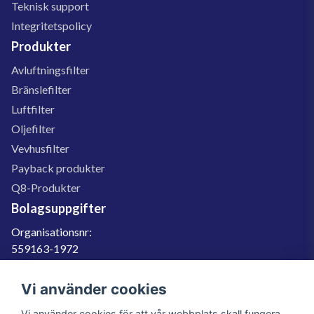
Teknisk support
Integritetspolicy
Produkter
Avluftningsfilter
Bränslefilter
Luftfilter
Oljefilter
Vevhusfilter
Payback produkter
Q8-Produkter
Bolagsuppgifter
Organisationsnr:
559163-1972
Momsregnr:
SE559163197201
Vi använder cookies
Godkänd för F-skatt
Vi använder cookies för att vår webbplats skall fungera