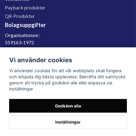
Payback produkter
Q8-Produkter
Bolagsuppgifter
Organisationsnr:
559163-1972
Momsregnr:
SE559163197201
Vi använder cookies
Godkänd för F-skatt
Vi använder cookies för att vår webbplats skall fungera
060-566 800
och erbjuda dig bästa upplevelse. Bekräfta ditt samtycke
genom att trycka på godkänn alla eller anpassa via
info@filter.se
inställningar
Godkänn alla
Filter.se Sverige AB, Gärdevägen 6, 856 50 Sundsvall, Organisationsnummer:
559163-1972
© 2023 Filter.se, All rights reserved.
Inställningar
Powered by Nyehandel AB