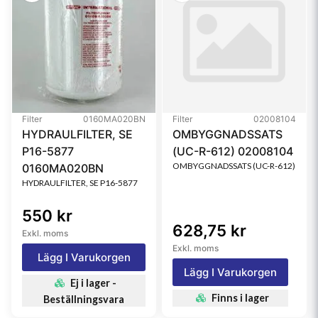
Filter
0160MA020BN
Filter
02008104
HYDRAULFILTER, SE
OMBYGGNADSSATS
P16-5877
(UC-R-612) 02008104
OMBYGGNADSSATS (UC-R-612)
0160MA020BN
HYDRAULFILTER, SE P16-5877
550 kr
628,75 kr
Exkl. moms
Exkl. moms
Lägg I Varukorgen
Lägg I Varukorgen
Ej i lager -
Finns i lager
Beställningsvara