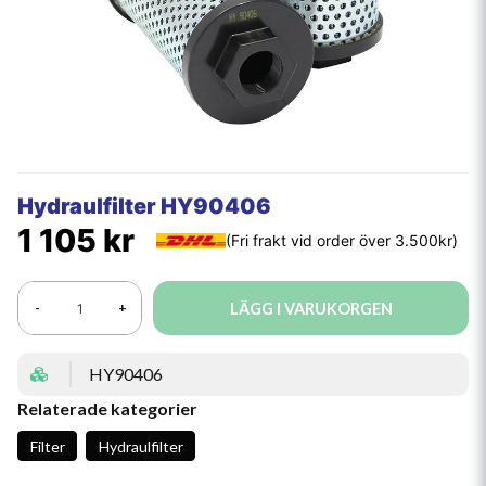
Hydraulfilter HY90406
1 105 kr
LÄGG I VARUKORGEN
-
+
HY90406
Relaterade kategorier
Filter
Hydraulfilter