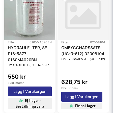
Filter
0160MA020BN
Filter
02008104
HYDRAULFILTER, SE
OMBYGGNADSSATS
P16-5877
(UC-R-612) 02008104
OMBYGGNADSSATS (UC-R-612)
0160MA020BN
HYDRAULFILTER, SE P16-5877
550 kr
628,75 kr
Exkl. moms
Exkl. moms
Lägg I Varukorgen
Lägg I Varukorgen
Ej i lager -
Finns i lager
Beställningsvara