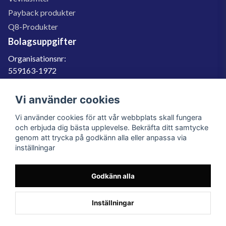
Payback produkter
Q8-Produkter
Bolagsuppgifter
Organisationsnr:
559163-1972
Momsregnr:
SE559163197201
Vi använder cookies
Godkänd för F-skatt
Vi använder cookies för att vår webbplats skall fungera
060-566 800
och erbjuda dig bästa upplevelse. Bekräfta ditt samtycke
genom att trycka på godkänn alla eller anpassa via
info@filter.se
inställningar
Godkänn alla
Filter.se Sverige AB, Gärdevägen 6, 856 50 Sundsvall, Organisationsnummer:
559163-1972
© 2023 Filter.se, All rights reserved.
Inställningar
Powered by Nyehandel AB