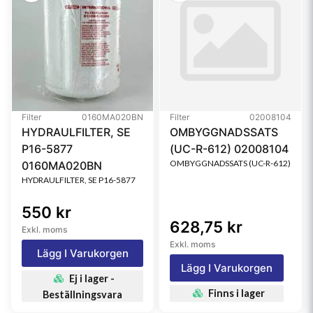
Filter
0160MA020BN
Filter
02008104
HYDRAULFILTER, SE
OMBYGGNADSSATS
P16-5877
(UC-R-612) 02008104
OMBYGGNADSSATS (UC-R-612)
0160MA020BN
HYDRAULFILTER, SE P16-5877
550 kr
628,75 kr
Exkl. moms
Exkl. moms
Lägg I Varukorgen
Lägg I Varukorgen
Ej i lager -
Finns i lager
Beställningsvara