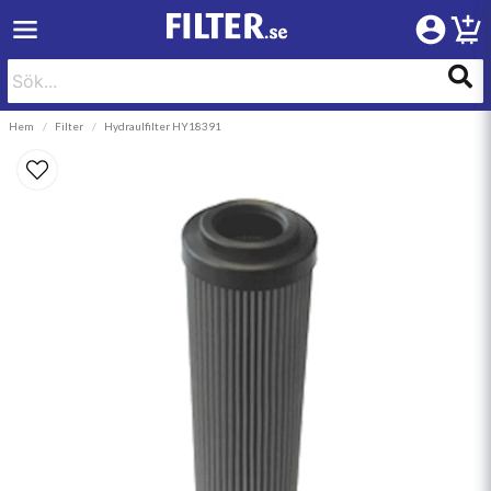
Hem
Filter
Hydraulfilter HY18391