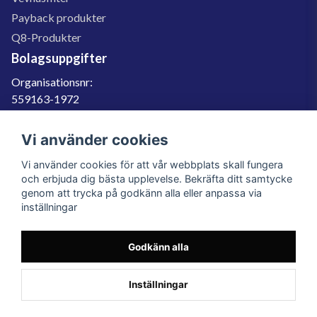
Payback produkter
Q8-Produkter
Bolagsuppgifter
Organisationsnr:
559163-1972
Momsregnr:
SE559163197201
Vi använder cookies
Godkänd för F-skatt
Vi använder cookies för att vår webbplats skall fungera
060-566 800
och erbjuda dig bästa upplevelse. Bekräfta ditt samtycke
genom att trycka på godkänn alla eller anpassa via
info@filter.se
inställningar
Godkänn alla
Filter.se Sverige AB, Gärdevägen 6, 856 50 Sundsvall, Organisationsnummer:
559163-1972
© 2023 Filter.se, All rights reserved.
Inställningar
Powered by Nyehandel AB