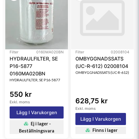
Filter
0160MA020BN
Filter
02008104
HYDRAULFILTER, SE
OMBYGGNADSSATS
P16-5877
(UC-R-612) 02008104
OMBYGGNADSSATS (UC-R-612)
0160MA020BN
HYDRAULFILTER, SE P16-5877
550 kr
628,75 kr
Exkl. moms
Exkl. moms
Lägg I Varukorgen
Lägg I Varukorgen
Ej i lager -
Finns i lager
Beställningsvara