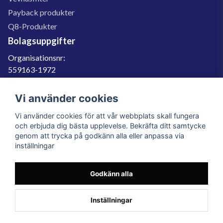
Payback produkter
Q8-Produkter
Bolagsuppgifter
Organisationsnr:
559163-1972
Momsregnr:
SE559163197201
Vi använder cookies
Godkänd för F-skatt
Vi använder cookies för att vår webbplats skall fungera
060-566 800
och erbjuda dig bästa upplevelse. Bekräfta ditt samtycke
genom att trycka på godkänn alla eller anpassa via
info@filter.se
inställningar
Godkänn alla
Filter.se Sverige AB, Gärdevägen 6, 856 50 Sundsvall, Organisationsnummer:
559163-1972
© 2023 Filter.se, All rights reserved.
Inställningar
Powered by Nyehandel AB