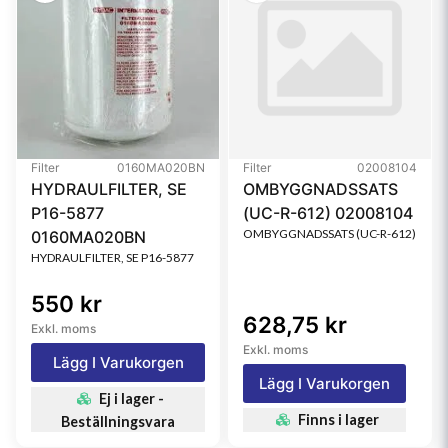
Filter
0160MA020BN
Filter
02008104
HYDRAULFILTER, SE
OMBYGGNADSSATS
P16-5877
(UC-R-612) 02008104
OMBYGGNADSSATS (UC-R-612)
0160MA020BN
HYDRAULFILTER, SE P16-5877
550 kr
628,75 kr
Exkl. moms
Exkl. moms
Lägg I Varukorgen
Lägg I Varukorgen
Ej i lager -
Finns i lager
Beställningsvara