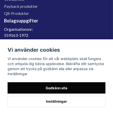
Payback produkter
Q8-Produkter
Bolagsuppgifter
Organisationsnr:
559163-1972
Momsregnr:
SE559163197201
Vi använder cookies
Godkänd för F-skatt
Vi använder cookies för att vår webbplats skall fungera
060-566 800
och erbjuda dig bästa upplevelse. Bekräfta ditt samtycke
genom att trycka på godkänn alla eller anpassa via
info@filter.se
inställningar
Godkänn alla
Filter.se Sverige AB, Gärdevägen 6, 856 50 Sundsvall, Organisationsnummer:
559163-1972
© 2023 Filter.se, All rights reserved.
Inställningar
Powered by Nyehandel AB