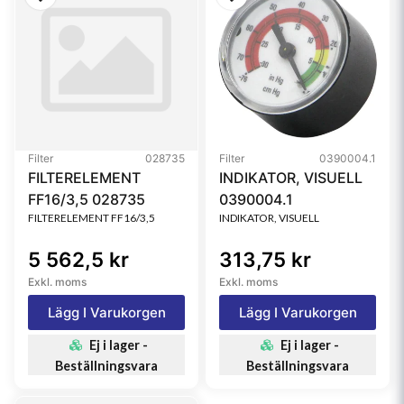
Filter
028735
Filter
0390004.1
FILTERELEMENT
INDIKATOR, VISUELL
FF16/3,5 028735
0390004.1
FILTERELEMENT FF16/3,5
INDIKATOR, VISUELL
5 562,5 kr
313,75 kr
Exkl. moms
Exkl. moms
Lägg I Varukorgen
Lägg I Varukorgen
Ej i lager -
Ej i lager -
Beställningsvara
Beställningsvara