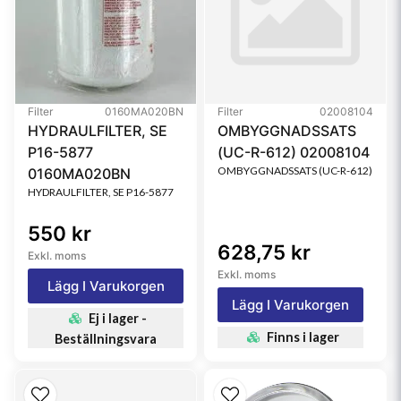
Filter
0160MA020BN
Filter
02008104
HYDRAULFILTER, SE
OMBYGGNADSSATS
P16-5877
(UC-R-612) 02008104
OMBYGGNADSSATS (UC-R-612)
0160MA020BN
HYDRAULFILTER, SE P16-5877
550 kr
628,75 kr
Exkl. moms
Exkl. moms
Lägg I Varukorgen
Lägg I Varukorgen
Ej i lager -
Finns i lager
Beställningsvara