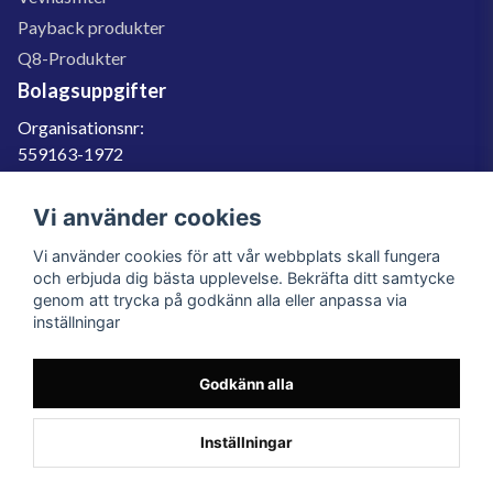
Payback produkter
Q8-Produkter
Bolagsuppgifter
Organisationsnr:
559163-1972
Momsregnr:
SE559163197201
Vi använder cookies
Godkänd för F-skatt
Vi använder cookies för att vår webbplats skall fungera
060-566 800
och erbjuda dig bästa upplevelse. Bekräfta ditt samtycke
genom att trycka på godkänn alla eller anpassa via
info@filter.se
inställningar
Godkänn alla
Filter.se Sverige AB, Gärdevägen 6, 856 50 Sundsvall, Organisationsnummer:
559163-1972
© 2023 Filter.se, All rights reserved.
Inställningar
Powered by Nyehandel AB