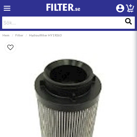
Hem
Filter
Hydraulfilter HY19263