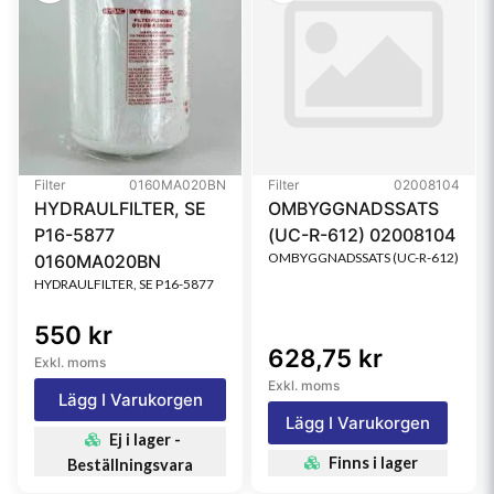
Filter
0160MA020BN
Filter
02008104
HYDRAULFILTER, SE
OMBYGGNADSSATS
P16-5877
(UC-R-612) 02008104
OMBYGGNADSSATS (UC-R-612)
0160MA020BN
HYDRAULFILTER, SE P16-5877
550 kr
628,75 kr
Exkl. moms
Exkl. moms
Lägg I Varukorgen
Lägg I Varukorgen
Ej i lager -
Finns i lager
Beställningsvara