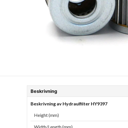
ion Glykol
Fordonskem
Motorolja tunga fordon
Beskrivning
Beskrivning av Hydraulfilter HY9397
Height (mm)
Width/Length (mm)