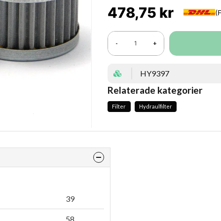
478,75 kr
-
+
HY9397
Relaterade kategorier
Filter
Hydraulfilter
39
58