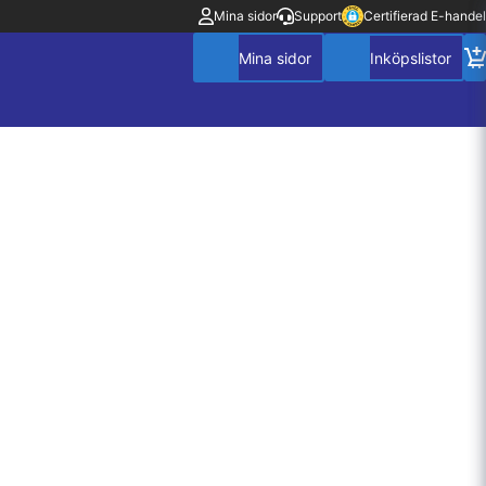
Mina sidor
Support
Certifierad E-handel
Mitt konto
Villkor
Policy