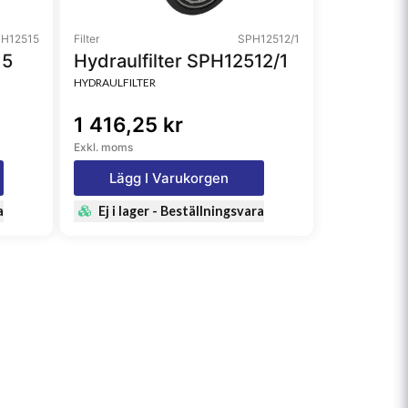
H12515
Filter
SPH12512/1
15
Hydraulfilter SPH12512/1
HYDRAULFILTER
1 416,25 kr
Exkl. moms
Lägg I Varukorgen
a
Ej i lager - Beställningsvara