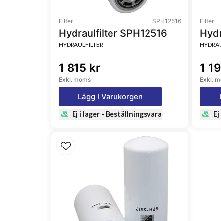
Filter
SPH12516
Filter
Hydraulfilter SPH12516
Hydr
HYDRAULFILTER
HYDRAU
1 815 kr
1 19
Exkl. moms
Exkl. 
Lägg I Varukorgen
Ej i lager - Beställningsvara
Ej