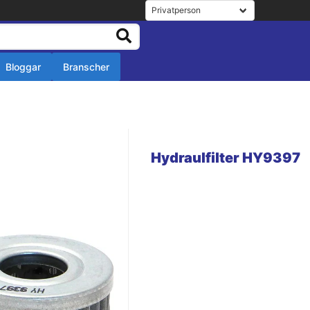
Bloggar
Branscher
r
r
Hydraulfilter HY9397