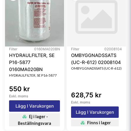
Filter
0160MA020BN
Filter
02008104
HYDRAULFILTER, SE
OMBYGGNADSSATS
P16-5877
(UC-R-612) 02008104
OMBYGGNADSSATS (UC-R-612)
0160MA020BN
HYDRAULFILTER, SE P16-5877
550 kr
628,75 kr
Exkl. moms
Exkl. moms
Lägg I Varukorgen
Lägg I Varukorgen
Ej i lager -
Finns i lager
Beställningsvara