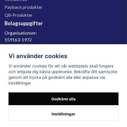
Payback produkter
Q8-Produkter
Bolagsuppgifter
Organisationsnr:
559163-1972
Momsregnr:
SE559163197201
Vi använder cookies
Godkänd för F-skatt
Vi använder cookies för att vår webbplats skall fungera
060-566 800
och erbjuda dig bästa upplevelse. Bekräfta ditt samtycke
genom att trycka på godkänn alla eller anpassa via
info@filter.se
inställningar
Godkänn alla
Filter.se Sverige AB, Gärdevägen 6, 856 50 Sundsvall, Organisationsnummer:
559163-1972
© 2023 Filter.se, All rights reserved.
Inställningar
Powered by Nyehandel AB