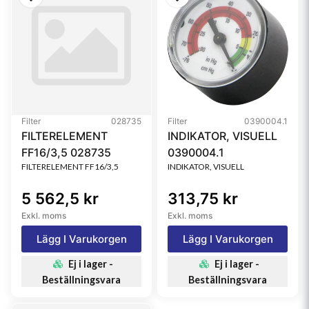
Filter
028735
Filter
0390004.1
FILTERELEMENT
INDIKATOR, VISUELL
FF16/3,5 028735
0390004.1
FILTERELEMENT FF16/3,5
INDIKATOR, VISUELL
5 562,5 kr
313,75 kr
Exkl. moms
Exkl. moms
Lägg I Varukorgen
Lägg I Varukorgen
Ej i lager -
Ej i lager -
Beställningsvara
Beställningsvara