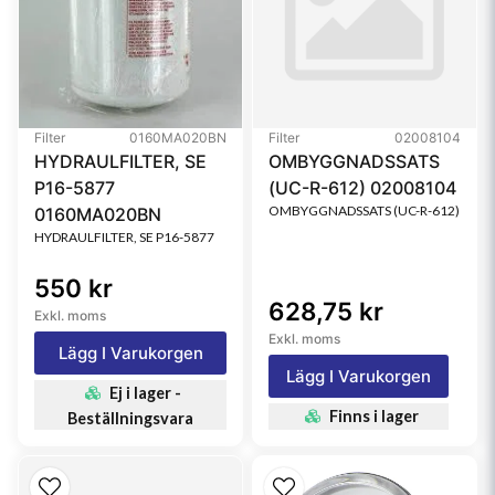
Filter
0160MA020BN
Filter
02008104
HYDRAULFILTER, SE
OMBYGGNADSSATS
P16-5877
(UC-R-612) 02008104
OMBYGGNADSSATS (UC-R-612)
0160MA020BN
HYDRAULFILTER, SE P16-5877
550 kr
628,75 kr
Exkl. moms
Exkl. moms
Lägg I Varukorgen
Lägg I Varukorgen
Ej i lager -
Finns i lager
Beställningsvara