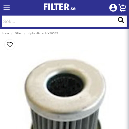
Hem
Filter
Hydraulfilter HY90597