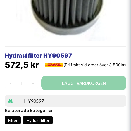
Hydraulfilter HY90597
572,5 kr
LÄGG I VARUKORGEN
-
+
HY90597
Relaterade kategorier
Filter
Hydraulfilter