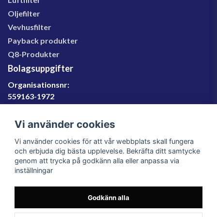
Oljefilter
Vevhusfilter
Payback produkter
Q8-Produkter
Bolagsuppgifter
Organisationsnr:
559163-1972
Momsregnr:
SE559163197201
Vi använder cookies
Godkänd för F-skatt
Vi använder cookies för att vår webbplats skall fungera
060-566 800
och erbjuda dig bästa upplevelse. Bekräfta ditt samtycke
genom att trycka på godkänn alla eller anpassa via
info@filter.se
inställningar
Godkänn alla
Filter.se Sverige AB, Gärdevägen 6, 856 50 Sundsvall,
Organisationsnummer: 559163-1972