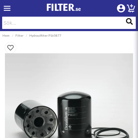
Hem
Filter
Hydraulfilter P165877