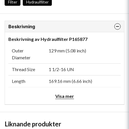
Filter
Hydraulfilter
Beskrivning
Beskrivning av Hydraulfilter P165877
Outer
129 mm (5.08 inch)
Diameter
Thread Size
1 1/2-16 UN
Length
169.16 mm (6.66 inch)
Gasket OD
128 mm (5.04 inch)
Visa mer
Gasket ID
120.9 mm (4.76 inch)
Efficiency
23 micron
Liknande produkter
Beta 1000