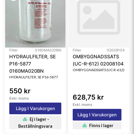
Filter
0160MA020BN
Filter
02008104
HYDRAULFILTER, SE
OMBYGGNADSSATS
P16-5877
(UC-R-612) 02008104
OMBYGGNADSSATS (UC-R-612)
0160MA020BN
HYDRAULFILTER, SE P16-5877
550 kr
628,75 kr
Exkl. moms
Exkl. moms
Lägg I Varukorgen
Lägg I Varukorgen
Ej i lager -
Finns i lager
Beställningsvara