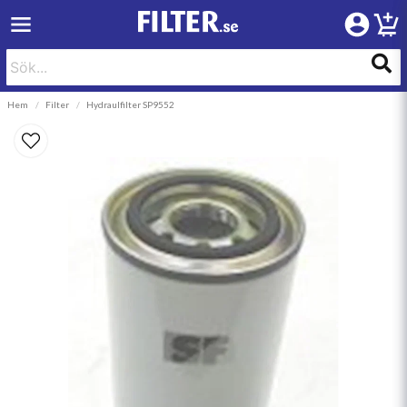
Hem
Filter
Hydraulfilter SP9552