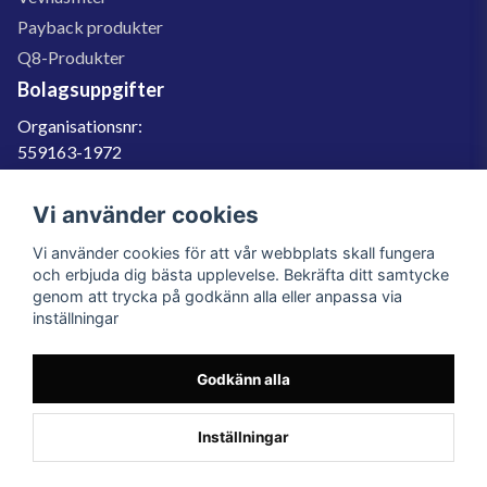
Payback produkter
Q8-Produkter
Bolagsuppgifter
Organisationsnr:
559163-1972
Momsregnr:
SE559163197201
Vi använder cookies
Godkänd för F-skatt
Vi använder cookies för att vår webbplats skall fungera
060-566 800
och erbjuda dig bästa upplevelse. Bekräfta ditt samtycke
genom att trycka på godkänn alla eller anpassa via
info@filter.se
inställningar
Godkänn alla
Filter.se Sverige AB, Gärdevägen 6, 856 50 Sundsvall, Organisationsnummer:
559163-1972
© 2023 Filter.se, All rights reserved.
Inställningar
Powered by Nyehandel AB