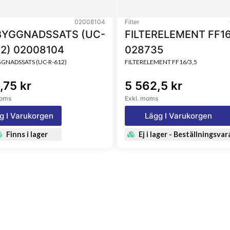
02008104
Filter
YGGNADSSATS (UC-
FILTERELEMENT FF16
12) 02008104
028735
NADSSATS (UC-R-612)
FILTERELEMENT FF16/3,5
,75 kr
5 562,5 kr
moms
Exkl. moms
g I Varukorgen
Lägg I Varukorgen
Finns i lager
Ej i lager - Beställningsvar