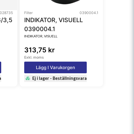
028735
Filter
0390004.1
/3,5
INDIKATOR, VISUELL
0390004.1
INDIKATOR, VISUELL
313,75 kr
Exkl. moms
Lägg I Varukorgen
a
Ej i lager - Beställningsvara