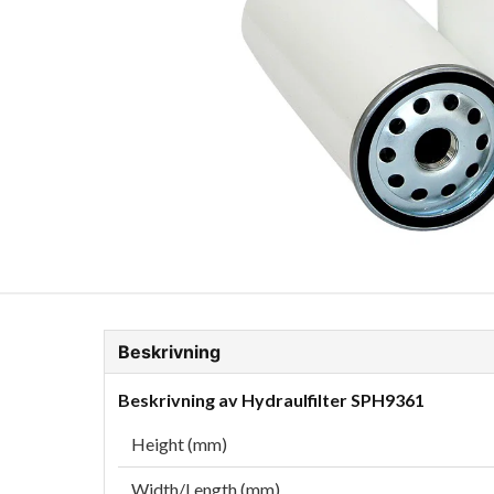
ion Glykol
Fordonskem
Motorolja tunga fordon
Beskrivning
Beskrivning av Hydraulfilter SPH9361
Height (mm)
Width/Length (mm)