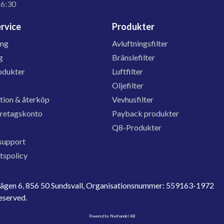
16:30
rvice
Produkter
ing
Avluftningsfilter
g
Bränslefilter
odukter
Luftfilter
s
Oljefilter
tion & återköp
Vevhusfilter
öretagskonto
Payback produkter
Q8-Produkter
support
etspolicy
evägen 6, 856 50 Sundsvall, Organisationsnummer: 559163-1972
reserved.
Powered by Nyehandel AB