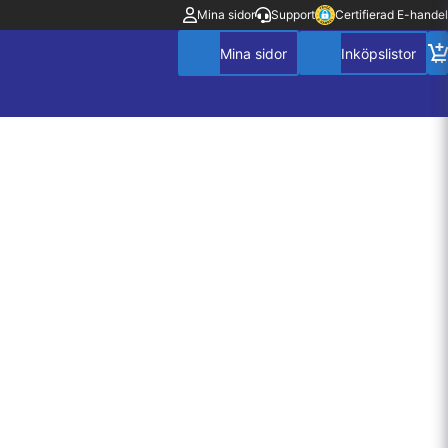
Mina sidor
Support
Certifierad E-handel
Mitt konto
Villkor
Policy