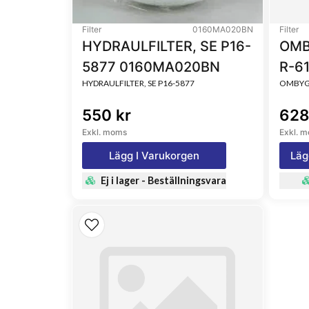
Filter
0160MA020BN
Filter
HYDRAULFILTER, SE P16-
OMB
5877 0160MA020BN
R-6
HYDRAULFILTER, SE P16-5877
OMBYGG
550 kr
628
Exkl. moms
Exkl. 
Lägg I Varukorgen
Läg
Ej i lager - Beställningsvara