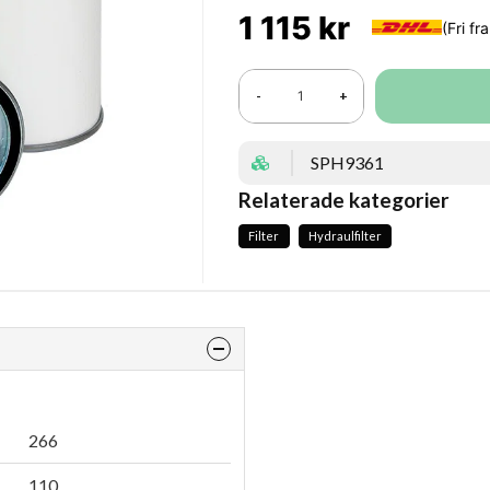
1 115 kr
-
+
SPH9361
Relaterade kategorier
Filter
Hydraulfilter
266
110