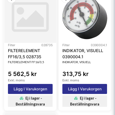
Filter
028735
Filter
0390004.1
FILTERELEMENT
INDIKATOR, VISUELL
FF16/3,5 028735
0390004.1
FILTERELEMENT FF16/3,5
INDIKATOR, VISUELL
5 562,5 kr
313,75 kr
Exkl. moms
Exkl. moms
Lägg I Varukorgen
Lägg I Varukorgen
Ej i lager -
Ej i lager -
Beställningsvara
Beställningsvara