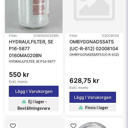
Filter
0160MA020BN
Filter
02008104
HYDRAULFILTER, SE
OMBYGGNADSSATS
P16-5877
(UC-R-612) 02008104
OMBYGGNADSSATS (UC-R-612)
0160MA020BN
HYDRAULFILTER, SE P16-5877
550 kr
628,75 kr
Exkl. moms
Exkl. moms
Lägg I Varukorgen
Lägg I Varukorgen
Ej i lager -
Finns i lager
Beställningsvara