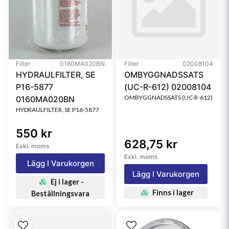
Filter
0160MA020BN
Filter
02008104
HYDRAULFILTER, SE
OMBYGGNADSSATS
P16-5877
(UC-R-612) 02008104
OMBYGGNADSSATS (UC-R-612)
0160MA020BN
HYDRAULFILTER, SE P16-5877
550 kr
628,75 kr
Exkl. moms
Exkl. moms
Lägg I Varukorgen
Lägg I Varukorgen
Ej i lager -
Finns i lager
Beställningsvara