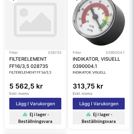
Filter
028735
Filter
0390004.1
FILTERELEMENT
INDIKATOR, VISUELL
FF16/3,5 028735
0390004.1
FILTERELEMENT FF16/3,5
INDIKATOR, VISUELL
5 562,5 kr
313,75 kr
Exkl. moms
Exkl. moms
Lägg I Varukorgen
Lägg I Varukorgen
Ej i lager -
Ej i lager -
Beställningsvara
Beställningsvara