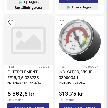
Ej i lager -
Finns i lager
Beställningsvara
Filter
028735
Filter
0390004.1
FILTERELEMENT
INDIKATOR, VISUELL
FF16/3,5 028735
0390004.1
FILTERELEMENT FF16/3,5
INDIKATOR, VISUELL
5 562,5 kr
313,75 kr
Exkl. moms
Exkl. moms
Lägg I Varukorgen
Lägg I Varukorgen