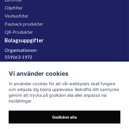
Oljefilter
Vevhusfilter
Payback produkter
Q8-Produkter
Bolagsuppgifter
Organisationsnr:
559163-1972
Momsregnr:
SE559163197201
Vi använder cookies
Godkänd för F-skatt
Vi använder cookies för att vår webbplats skall fungera
060-566 800
och erbjuda dig bästa upplevelse. Bekräfta ditt samtycke
genom att trycka på godkänn alla eller anpassa via
info@filter.se
inställningar
Godkänn alla
Filter.se Sverige AB, Gärdevägen 6, 856 50 Sundsvall, Organisationsnummer:
559163-1972