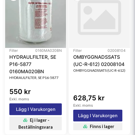
Filter
0160MA020BN
Filter
02008104
HYDRAULFILTER, SE
OMBYGGNADSSATS
P16-5877
(UC-R-612) 02008104
OMBYGGNADSSATS (UC-R-612)
0160MA020BN
HYDRAULFILTER, SE P16-5877
550 kr
628,75 kr
Exkl. moms
Exkl. moms
Lägg I Varukorgen
Lägg I Varukorgen
Ej i lager -
Finns i lager
Beställningsvara