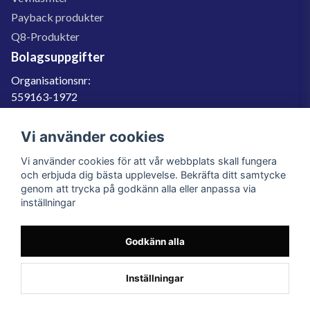
Payback produkter
Q8-Produkter
Bolagsuppgifter
Organisationsnr:
559163-1972
Momsregnr:
SE559163197201
Vi använder cookies
Godkänd för F-skatt
Vi använder cookies för att vår webbplats skall fungera
060-566 800
och erbjuda dig bästa upplevelse. Bekräfta ditt samtycke
genom att trycka på godkänn alla eller anpassa via
info@filter.se
inställningar
Godkänn alla
Filter.se Sverige AB, Gärdevägen 6, 856 50 Sundsvall, Organisationsnummer:
559163-1972
© 2023 Filter.se, All rights reserved.
Inställningar
Powered by Nyehandel AB