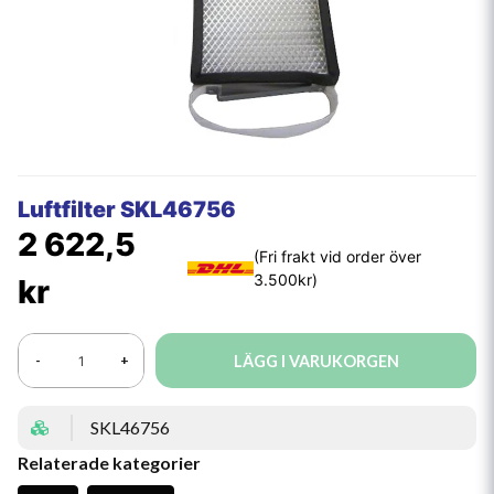
Luftfilter SKL46756
2 622,5
kr
LÄGG I VARUKORGEN
-
+
SKL46756
Relaterade kategorier