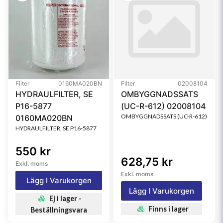
Filter
0160MA020BN
Filter
02008104
HYDRAULFILTER, SE
OMBYGGNADSSATS
P16-5877
(UC-R-612) 02008104
OMBYGGNADSSATS (UC-R-612)
0160MA020BN
HYDRAULFILTER, SE P16-5877
550 kr
628,75 kr
Exkl. moms
Exkl. moms
Lägg I Varukorgen
Lägg I Varukorgen
Ej i lager -
Finns i lager
Beställningsvara