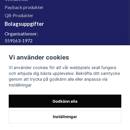
Payback produkter
Q8-Produkter
Bolagsuppgifter
Organisationsnr:
559163-1972
Momsregnr:
SE559163197201
Vi använder cookies
Godkänd för F-skatt
Vi använder cookies för att vår webbplats skall fungera
060-566 800
och erbjuda dig bästa upplevelse. Bekräfta ditt samtycke
genom att trycka på godkänn alla eller anpassa via
info@filter.se
inställningar
Godkänn alla
Filter.se Sverige AB, Gärdevägen 6, 856 50 Sundsvall, Organisationsnummer:
559163-1972
© 2023 Filter.se, All rights reserved.
Inställningar
Powered by Nyehandel AB