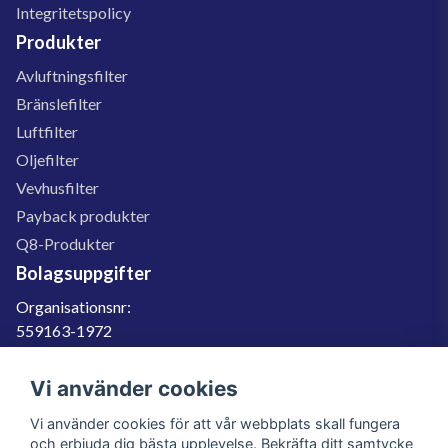
Integritetspolicy
Produkter
Avluftningsfilter
Bränslefilter
Luftfilter
Oljefilter
Vevhusfilter
Payback produkter
Q8-Produkter
Bolagsuppgifter
Organisationsnr:
559163-1972
Momsregnr:
SE559163197201
Vi använder cookies
Godkänd för F-skatt
Vi använder cookies för att vår webbplats skall fungera
060-566 800
och erbjuda dig bästa upplevelse. Bekräfta ditt samtycke