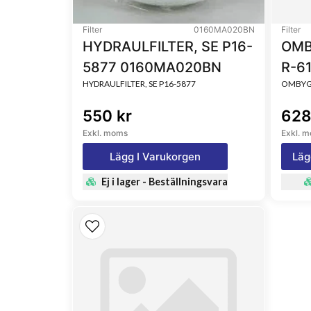
Filter
0160MA020BN
Filter
HYDRAULFILTER, SE P16-
OMB
5877 0160MA020BN
R-6
HYDRAULFILTER, SE P16-5877
OMBYGG
550 kr
628
Exkl. moms
Exkl. 
Lägg I Varukorgen
Läg
Ej i lager - Beställningsvara