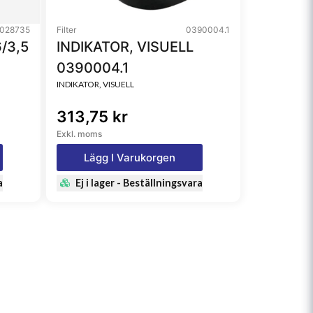
028735
Filter
0390004.1
/3,5
INDIKATOR, VISUELL
0390004.1
INDIKATOR, VISUELL
313,75 kr
Exkl. moms
Lägg I Varukorgen
a
Ej i lager - Beställningsvara