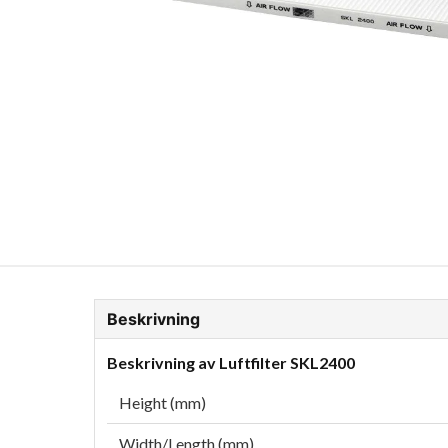
ion Glykol
Fordonskem
Motorolja tunga fordon
Beskrivning
Beskrivning av Luftfilter SKL2400
Height (mm)
Width/Length (mm)