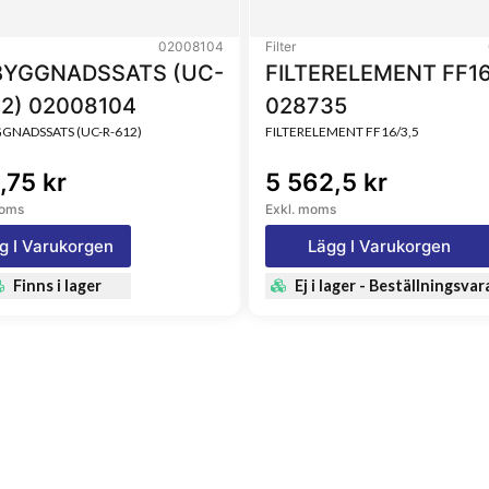
02008104
Filter
YGGNADSSATS (UC-
FILTERELEMENT FF16
12) 02008104
028735
NADSSATS (UC-R-612)
FILTERELEMENT FF16/3,5
,75 kr
5 562,5 kr
moms
Exkl. moms
g I Varukorgen
Lägg I Varukorgen
Finns i lager
Ej i lager - Beställningsvar