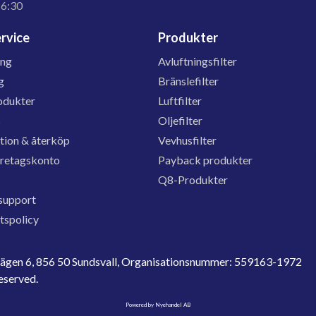
16:30
rvice
Produkter
ing
Avluftningsfilter
g
Bränslefilter
odukter
Luftfilter
s
Oljefilter
tion & återköp
Vevhusfilter
öretagskonto
Payback produkter
Q8-Produkter
support
etspolicy
evägen 6, 856 50 Sundsvall, Organisationsnummer: 559163-1972
reserved.
Powered by Nyehandel AB