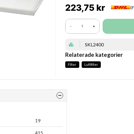
223,75 kr
-
+
SKL2400
Relaterade kategorier
Filter
Luftfilter
19
415