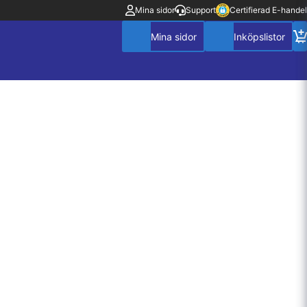
Mina sidor
Support
Certifierad E-handel
Mitt konto
Villkor
Policy