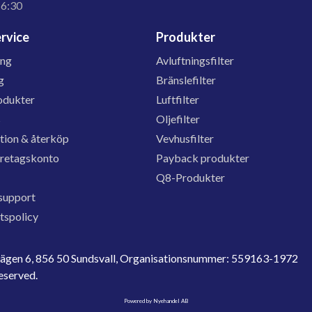
16:30
rvice
Produkter
ing
Avluftningsfilter
g
Bränslefilter
odukter
Luftfilter
s
Oljefilter
tion & återköp
Vevhusfilter
öretagskonto
Payback produkter
Q8-Produkter
support
etspolicy
evägen 6, 856 50 Sundsvall, Organisationsnummer: 559163-1972
reserved.
Powered by Nyehandel AB