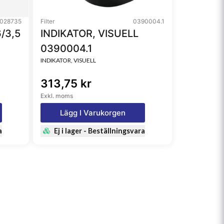
028735
Filter
0390004.1
/3,5
INDIKATOR, VISUELL
0390004.1
INDIKATOR, VISUELL
313,75 kr
Exkl. moms
Lägg I Varukorgen
a
Ej i lager - Beställningsvara