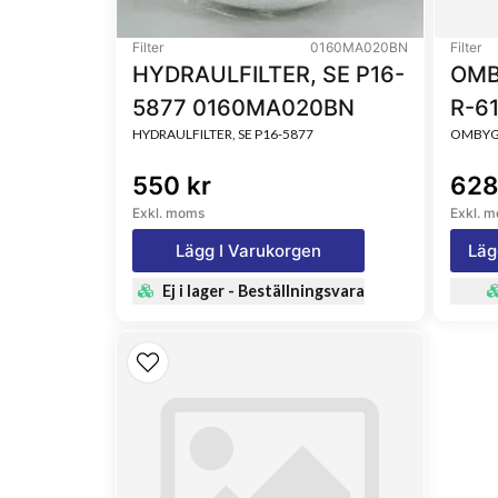
Filter
0160MA020BN
Filter
HYDRAULFILTER, SE P16-
OMB
5877 0160MA020BN
R-6
HYDRAULFILTER, SE P16-5877
OMBYGG
550 kr
628
Exkl. moms
Exkl. 
Lägg I Varukorgen
Läg
Ej i lager - Beställningsvara