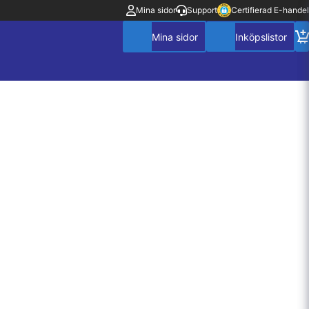
Mina sidor
Support
Certifierad E-handel
Mitt konto
Villkor
Policy