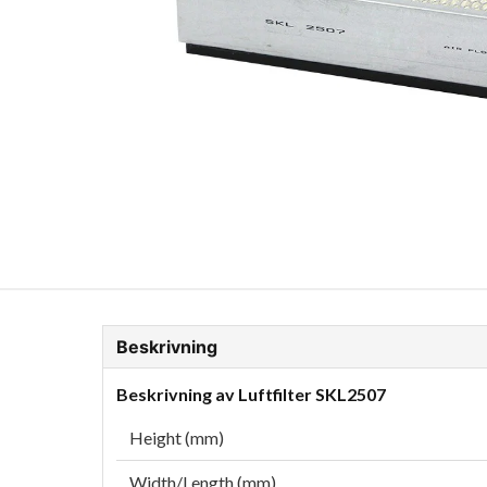
ion Glykol
Fordonskem
Motorolja tunga fordon
Beskrivning
Beskrivning av Luftfilter SKL2507
Height (mm)
Width/Length (mm)