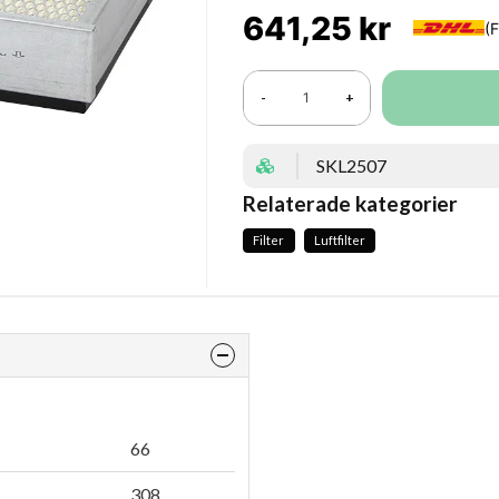
641,25 kr
-
+
SKL2507
Relaterade kategorier
Filter
Luftfilter
66
308