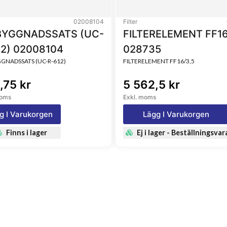
02008104
Filter
YGGNADSSATS (UC-
FILTERELEMENT FF16
12) 02008104
028735
NADSSATS (UC-R-612)
FILTERELEMENT FF16/3,5
,75 kr
5 562,5 kr
moms
Exkl. moms
g I Varukorgen
Lägg I Varukorgen
Finns i lager
Ej i lager - Beställningsvar