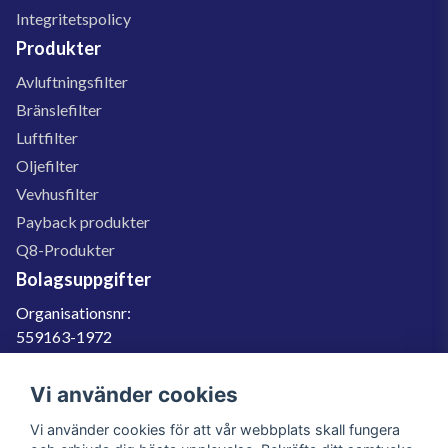
Integritetspolicy
Produkter
Avluftningsfilter
Bränslefilter
Luftfilter
Oljefilter
Vevhusfilter
Payback produkter
Q8-Produkter
Bolagsuppgifter
Organisationsnr:
559163-1972
Momsregnr:
SE559163197201
Vi använder cookies
Godkänd för F-skatt
Vi använder cookies för att vår webbplats skall fungera
060-566 800