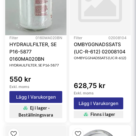
Filter
0160MA020BN
Filter
02008104
HYDRAULFILTER, SE
OMBYGGNADSSATS
P16-5877
(UC-R-612) 02008104
OMBYGGNADSSATS (UC-R-612)
0160MA020BN
HYDRAULFILTER, SE P16-5877
550 kr
628,75 kr
Exkl. moms
Exkl. moms
Lägg I Varukorgen
Lägg I Varukorgen
Ej i lager -
Finns i lager
Beställningsvara