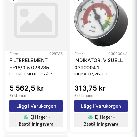
Filter
028735
Filter
0390004.1
FILTERELEMENT
INDIKATOR, VISUELL
FF16/3,5 028735
0390004.1
FILTERELEMENT FF16/3,5
INDIKATOR, VISUELL
5 562,5 kr
313,75 kr
Exkl. moms
Exkl. moms
Lägg I Varukorgen
Lägg I Varukorgen
Ej i lager -
Ej i lager -
Beställningsvara
Beställningsvara