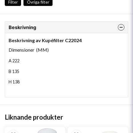
Filter
Övriga filter
Beskrivning
Beskrivning av Kupéfilter C22024
Dimensioner (MM)
A
222
B
135
H
138
Liknande produkter