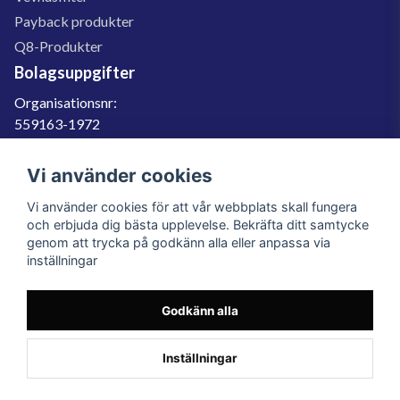
Payback produkter
Q8-Produkter
Bolagsuppgifter
Organisationsnr:
559163-1972
Momsregnr:
SE559163197201
Vi använder cookies
Godkänd för F-skatt
Vi använder cookies för att vår webbplats skall fungera
060-566 800
och erbjuda dig bästa upplevelse. Bekräfta ditt samtycke
genom att trycka på godkänn alla eller anpassa via
info@filter.se
inställningar
Godkänn alla
Filter.se Sverige AB, Gärdevägen 6, 856 50 Sundsvall, Organisationsnummer:
559163-1972
© 2023 Filter.se, All rights reserved.
Inställningar
Powered by Nyehandel AB