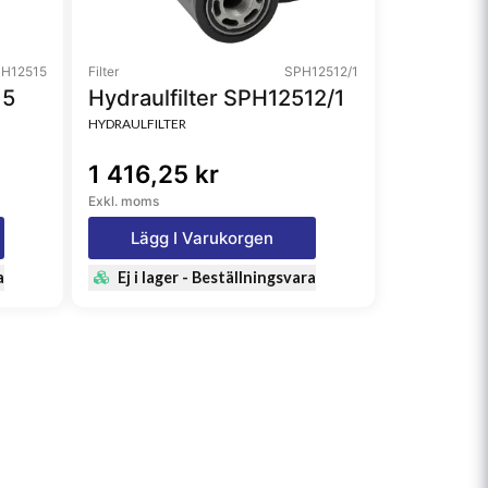
H12515
Filter
SPH12512/1
15
Hydraulfilter SPH12512/1
HYDRAULFILTER
1 416,25 kr
Exkl. moms
Lägg I Varukorgen
a
Ej i lager - Beställningsvara