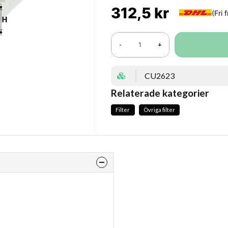
312,5 kr
-
+
CU2623
Relaterade kategorier
Filter
Övriga filter