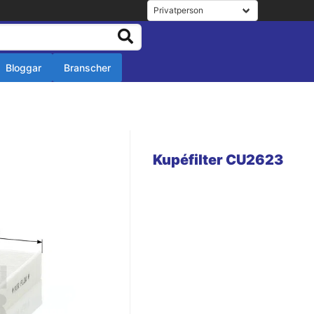
Bloggar
Branscher
r
r
Kupéfilter CU2623