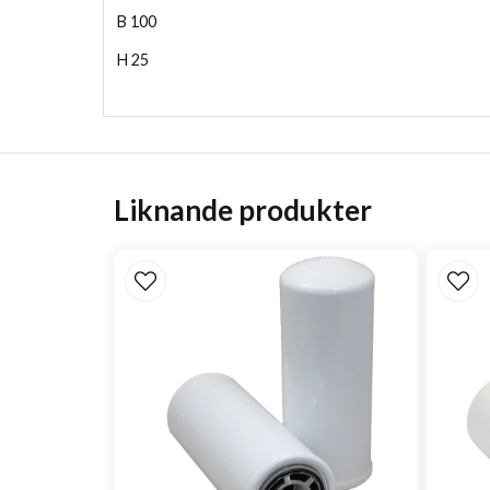
B
100
H
25
Liknande produkter