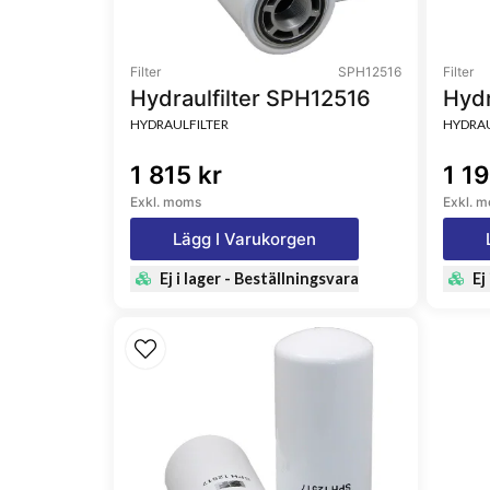
Filter
SPH12516
Filter
Hydraulfilter SPH12516
Hydr
HYDRAULFILTER
HYDRAU
1 815 kr
1 19
Exkl. moms
Exkl. 
Lägg I Varukorgen
Ej i lager - Beställningsvara
Ej