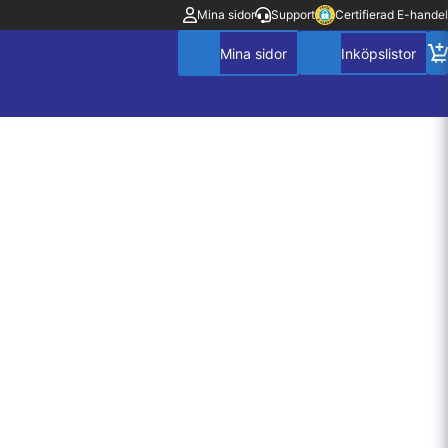
Mina sidor
Support
Certifierad E-handel
Mitt konto
Villkor
Policy