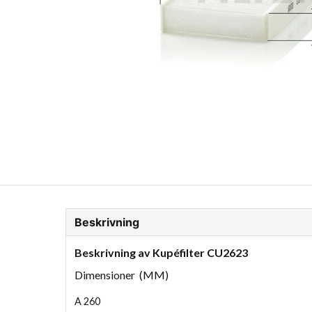
ion Glykol
Fordonskem
Motorolja tunga fordon
Beskrivning
Beskrivning av Kupéfilter CU2623
Dimensioner (MM)
A
260