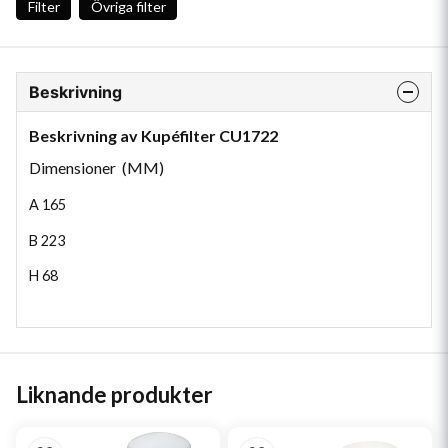
Filter
Övriga filter
Beskrivning
Beskrivning av Kupéfilter CU1722
Dimensioner (MM)
A
165
B
223
H
68
Liknande produkter