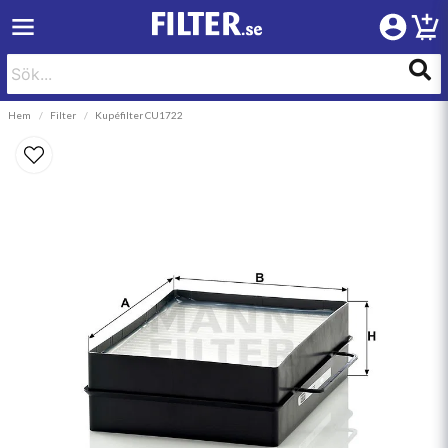
Hem
Filter
Kupéfilter CU1722