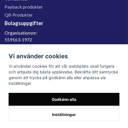
Payback produkter
Q8-Produkter
Bolagsuppgifter
Organisationsnr:
559163-1972
Momsregnr:
SE559163197201
Vi använder cookies
Godkänd för F-skatt
Vi använder cookies för att vår webbplats skall fungera
060-566 800
och erbjuda dig bästa upplevelse. Bekräfta ditt samtycke
genom att trycka på godkänn alla eller anpassa via
info@filter.se
inställningar
Godkänn alla
Filter.se Sverige AB, Gärdevägen 6, 856 50 Sundsvall, Organisationsnummer:
559163-1972
© 2023 Filter.se, All rights reserved.
Inställningar
Powered by Nyehandel AB