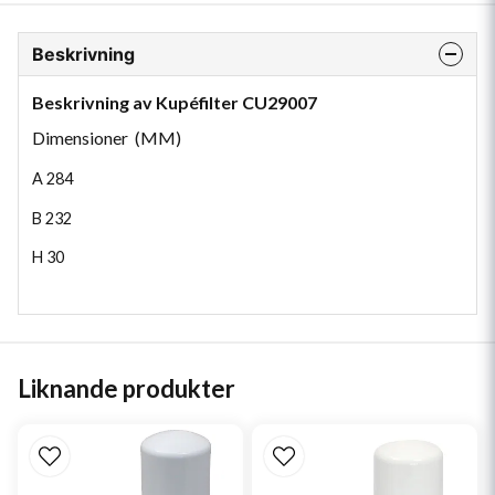
Beskrivning
Beskrivning av Kupéfilter CU29007
Dimensioner (MM)
A
284
B
232
H
30
Liknande produkter