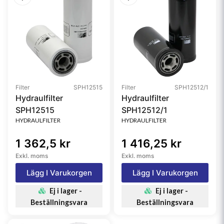
Filter
SPH12515
Filter
SPH12512/1
Hydraulfilter
Hydraulfilter
SPH12515
SPH12512/1
HYDRAULFILTER
HYDRAULFILTER
1 362,5 kr
1 416,25 kr
Exkl. moms
Exkl. moms
Lägg I Varukorgen
Lägg I Varukorgen
Ej i lager -
Ej i lager -
Beställningsvara
Beställningsvara