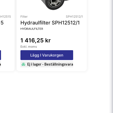
H12515
Filter
SPH12512/1
15
Hydraulfilter SPH12512/1
HYDRAULFILTER
1 416,25 kr
Exkl. moms
Lägg I Varukorgen
a
Ej i lager - Beställningsvara