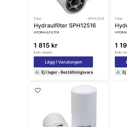
Filter
SPH12516
Filter
Hydraulfilter SPH12516
Hydr
HYDRAULFILTER
HYDRAU
1 815 kr
1 19
Exkl. moms
Exkl. 
Lägg I Varukorgen
Ej i lager - Beställningsvara
Ej