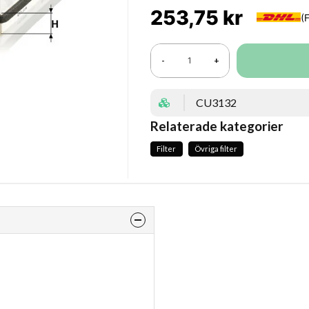
253,75 kr
-
+
CU3132
Relaterade kategorier
Filter
Övriga filter