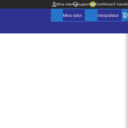
Mina sidor
Support
Certifierad E-handel
Mitt konto
Villkor
Policy