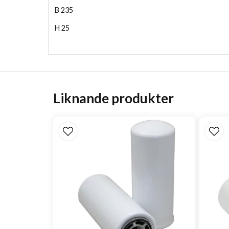
B
235
H
25
Liknande produkter