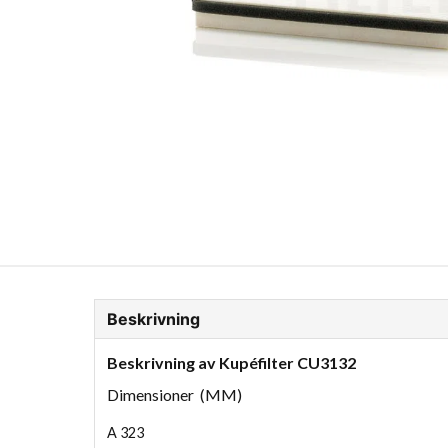
ion Glykol
Fordonskem
Motorolja tunga fordon
Beskrivning
Beskrivning av Kupéfilter CU3132
Dimensioner (MM)
A
323