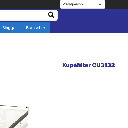
Bloggar
Branscher
r
r
Kupéfilter CU3132