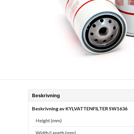
ion Glykol
Fordonskem
Motorolja tunga fordon
Beskrivning
Beskrivning av KYLVATTENFILTER SW1636
Height (mm)
Width/Length (mm)