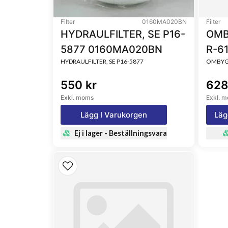
Filter
0160MA020BN
Filter
HYDRAULFILTER, SE P16-
OMB
5877 0160MA020BN
R-6
HYDRAULFILTER, SE P16-5877
OMBYGG
550 kr
628
Exkl. moms
Exkl. 
Lägg I Varukorgen
Läg
Ej i lager - Beställningsvara