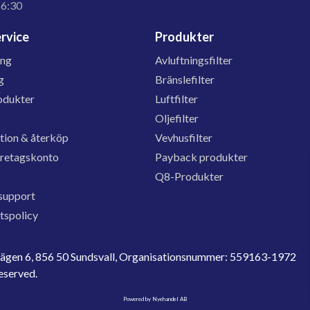
16:30
rvice
Produkter
ing
Avluftningsfilter
g
Bränslefilter
odukter
Luftfilter
s
Oljefilter
tion & återköp
Vevhusfilter
öretagskonto
Payback produkter
Q8-Produkter
support
etspolicy
evägen 6, 856 50 Sundsvall, Organisationsnummer: 559163-1972
reserved.
Powered by Nyehandel AB