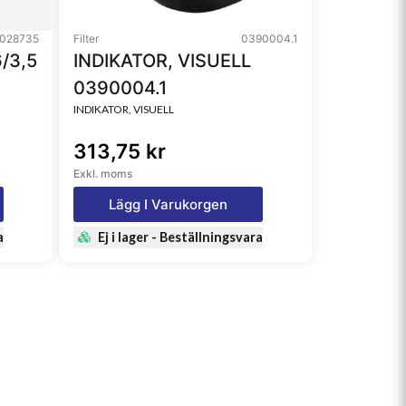
028735
Filter
0390004.1
/3,5
INDIKATOR, VISUELL
0390004.1
INDIKATOR, VISUELL
313,75 kr
Exkl. moms
Lägg I Varukorgen
a
Ej i lager - Beställningsvara