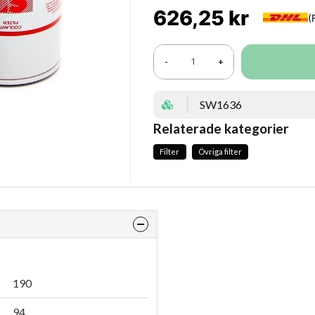
626,25 kr
-
+
SW1636
Relaterade kategorier
Filter
Övriga filter
190
94