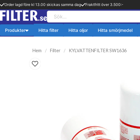
Order lagd före kl 13.00 skickas samma dag
Fraktfritt över 3.500:-
Produkter
Hitta filter
Hitta oljor
Hitta smörjmedel
Payback produkter
HiFLO Filte
Hem
Filter
KYLVATTENFILTER SW1636
ningsfilter
Aerosol
HiFlo Oljefilte
lfilter
Fetter
 filter
Kylsystem
issionsfilter
Oljetillsats
efilter
Bränlsetillsats
ter
Rengöring
ter
Payback 2 taktsolja
filter
Övriga produkter
ter
Q8-Produkter
pion
Motorolja lätta fordon
lja
Övriga