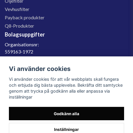
Oljefilter
Vevhusfilter
Payback produkter
Q8-Produkter
Bolagsuppgifter
Organisationsnr:
559163-1972
Momsregnr:
SE559163197201
Vi använder cookies
Godkänd för F-skatt
Vi använder cookies för att vår webbplats skall fungera
060-566 800
och erbjuda dig bästa upplevelse. Bekräfta ditt samtycke
genom att trycka på godkänn alla eller anpassa via
info@filter.se
inställningar
Godkänn alla
Filter.se Sverige AB, Gärdevägen 6, 856 50 Sundsvall, Organisationsnummer:
559163-1972
© 2023 Filter.se, All rights reserved.
Inställningar