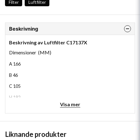
Filter
Luftfilter
Beskrivning
Beskrivning av Luftfilter C17137X
Dimensioner (MM)
A
166
B
46
C
105
H
192
Visa mer
Liknande produkter