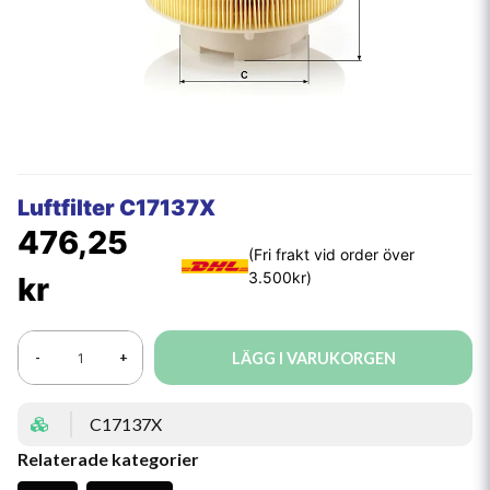
Luftfilter C17137X
476,25
kr
LÄGG I VARUKORGEN
-
+
C17137X
Relaterade kategorier