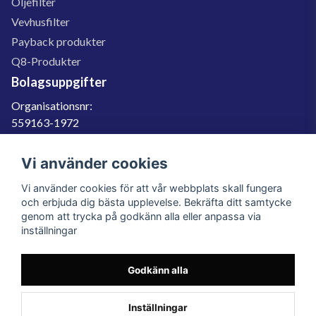
Oljefilter
Vevhusfilter
Payback produkter
Q8-Produkter
Bolagsuppgifter
Organisationsnr:
559163-1972
Momsregnr:
SE559163197201
Vi använder cookies
Godkänd för F-skatt
Vi använder cookies för att vår webbplats skall fungera
060-566 800
och erbjuda dig bästa upplevelse. Bekräfta ditt samtycke
genom att trycka på godkänn alla eller anpassa via
info@filter.se
inställningar
Godkänn alla
Filter.se Sverige AB, Gärdevägen 6, 856 50 Sundsvall, Organisationsnummer:
559163-1972
© 2023 Filter.se, All rights reserved.
Inställningar