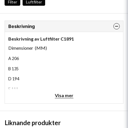
Filter
Luftfilter
Beskrivning
Beskrivning av Luftfilter C1891
Dimensioner (MM)
A
206
B
135
D
194
E
111
Visa mer
H
175
Liknande produkter